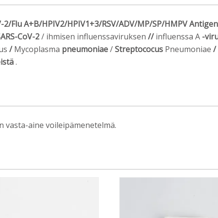
V-2/Flu A+B/HPIV2/HPIV1+3/RSV/ADV/MP/SP/HMPV Antigen 
SARS-CoV-2
/ ihmisen influenssaviruksen
//
influenssa A
-vi
rus
/
Mycoplasma
pneumoniae
/
Streptococus
Pneumoniae
/
istä
.
vasta-aine voileipämenetelmä.