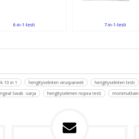
6-in-1-testi
7-in-1-testi
k 10 in 1
hengityselinten viruspaneeli
hengityselinten testi
ngeal Swab -sarja
hengityselimen nopea testi
monimutkaine