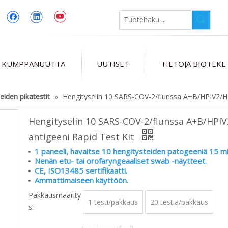
 KUMPPANUUTTA
UUTISET
TIETOJA BIOTEKE
eiden pikatestit
»
Hengityselin 10 SARS-COV-2/flunssa A+B/HPIV2/
Hengityselin 10 SARS-COV-2/flunssa A+B/HP
antigeeni Rapid Test Kit
1 paneeli, havaitse 10 hengitysteiden patogeeniä 15 mi
Nenän etu- tai orofaryngeaaliset swab -näytteet.
CE, ISO13485 sertifikaatti.
Ammattimaiseen käyttöön.
Pakkausmäärity
1 testi/pakkaus
20 testiä/pakkaus
s: