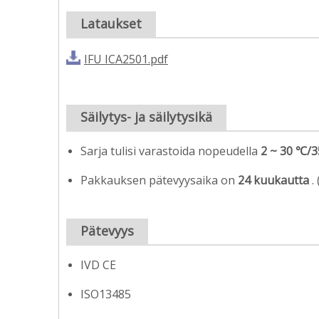
Lataukset
IFU ICA2501.pdf
Säilytys- ja säilytysikä
Sarja tulisi varastoida nopeudella
2 ~ 30 ℃/3
Pakkauksen pätevyysaika on
24 kuukautta
.
Pätevyys
IVD CE
ISO13485