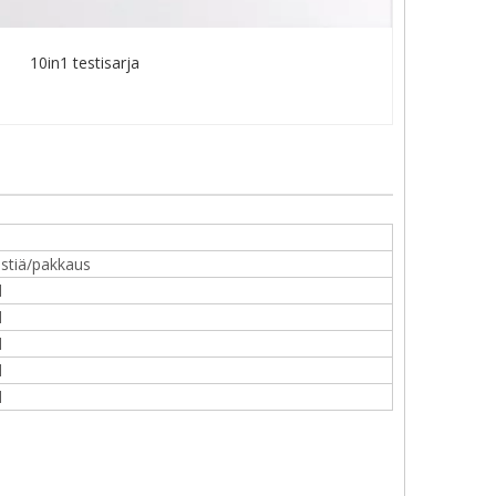
10in1 testisarja
estiä/pakkaus
l
l
l
l
l