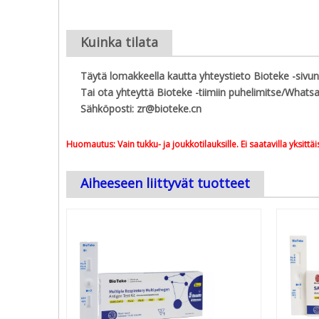
Kuinka tilata
Täytä lomakkeella kautta
yhteystieto Bioteke -sivu
Tai ota yhteyttä Bioteke -tiimiin puhelimitse/What
Sähköposti:
zr@bioteke.cn
Huomautus: Vain tukku- ja joukkotilauksille. Ei saatavilla yksittä
Aiheeseen liittyvät tuotteet