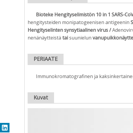
Bioteke Hengityselimistön 10 in 1 SARS-Co
hengitysteiden monipatogeenisen antigeenin
Hengityselinten synsytiaalinen virus /
Adenovi
nenänäytteistä
tai
suunielun
vanupuikkonäytte
PERIAATE
Immunokromatografinen ja kaksinkertainen 
Kuvat