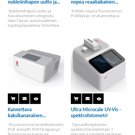
nukleiinihapon uutto ja
nopea reaaliaikainen
havaitseminen integroitu
fluoresenssi-PCR-
 Nukleiinihapon uutto ja 
 Erittäin nopea fluoresenssi-
kone BTK-16
analysaattori
havaitseminen integroitu 
PCR
Älykäs siru
Kannettava
laite.
Täysin automaattinen 
käyttöjärjestelmä.
16 Kohteen 
havaitsemista.
Magneettihelmi
menetelmä.
Avoin alusta.
Kannettava
Ultra Microcale UV-Vis -
kaksikanavainen
spektrofotometri
fluoresenssin
 Fluoresenssin kvantitatiivinen 
 Täysaallonpituinen 
kvantitatiivinen PCR-kone
PCR -kone
RT-PCR
16 läpäisy
2 
spektrofotometri
Vain 1 
BTK-3D
fluoresoivaa kanavaa
mikrolitra näytettä tarvitaan 