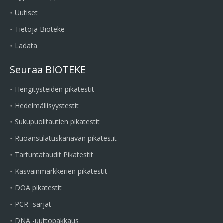
Uutiset
Tietoja Bioteke
Ladata
Seuraa BIOTEKE
Hengitysteiden pikatestit
Hedelmällisyystestit
Sukupuolitautien pikatestit
Ruoansulatuskanavan pikatestit
Tartuntataudit Pikatestit
Kasvainmarkkerien pikatestit
DOA pikatestit
PCR -sarjat
DNA -uuttopakkaus