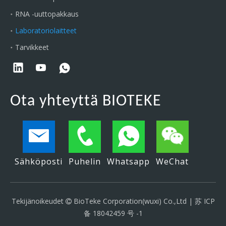
RNA -uuttopakkaus
Laboratoriolaitteet
Tarvikkeet
Ota yhteyttä BIOTEKE
Sähköposti
Puhelin
Whatsapp
WeChat
Tekijänoikeudet
BioTeke Corporation(wuxi) Co.,Ltd |
苏 ICP

备 18042459 号 -1