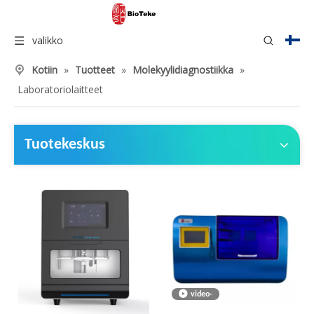
valikko
Kotiin
»
Tuotteet
»
Molekyylidiagnostiikka
»
Laboratoriolaitteet
Tuotekeskus
video-