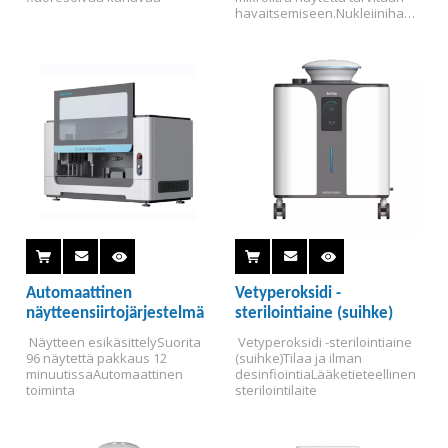
havaitsemiseen.
Nukleiinihapo
n, proteiinin, solun, 
bakteeripitoisuuden ja täyden 
aallonpituuden skannauksen 
havaitseminen.
Automaattinen
Vetyperoksidi -
näytteensiirtojärjestelmä
sterilointiaine (suihke)
 Näytteen esikäsittely
Suorita 
 Vetyperoksidi -sterilointiaine 
96 näytettä pakkaus 12 
(suihke)
Tilaa ja ilman 
minuutissa
Automaattinen 
desinfiointia
Lääketieteellinen 
toiminta
sterilointilaite