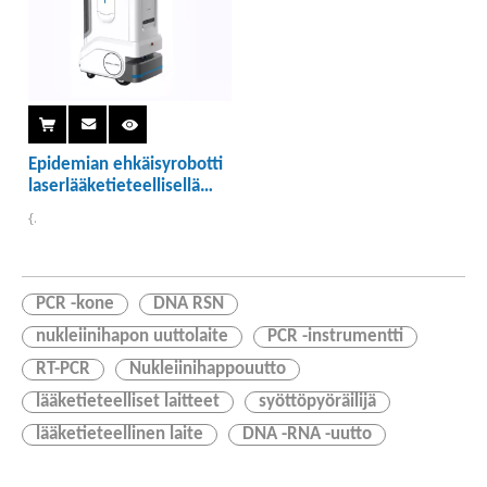
Epidemian ehkäisyrobotti
laserlääketieteellisellä
sterilaattorilla
{.
PCR -kone
DNA RSN
nukleiinihapon uuttolaite
PCR -instrumentti
RT-PCR
Nukleiinihappouutto
lääketieteelliset laitteet
syöttöpyöräilijä
lääketieteellinen laite
DNA -RNA -uutto