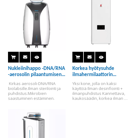
Nukleiinihappo -DNA/RNA
Korkea hyötysuhde
-aerosolin pilaantumisen
ilmahermilaattorin
poistolaite
puhdistaja
 Kirkas aerosoli-DNA/RNA 
Yksi kone, jolla on kaksi 
biolabsille.
Ilman sterilointi ja 
käyttöä
 Ilman desinfiointi + 
puhdistus.
Mikrobien 
ilmanpuhdistus
 Kannettava, 
saastuminen estäminen.
kaukosäädin, korkea ilman 
tilavuus, matala kohina