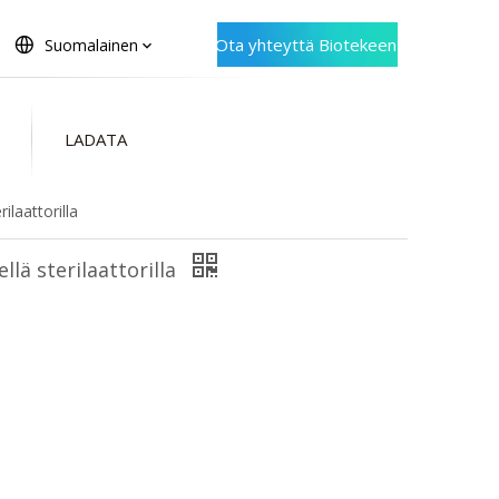
Ota yhteyttä Biotekeen
Suomalainen
LADATA
ilaattorilla
llä sterilaattorilla