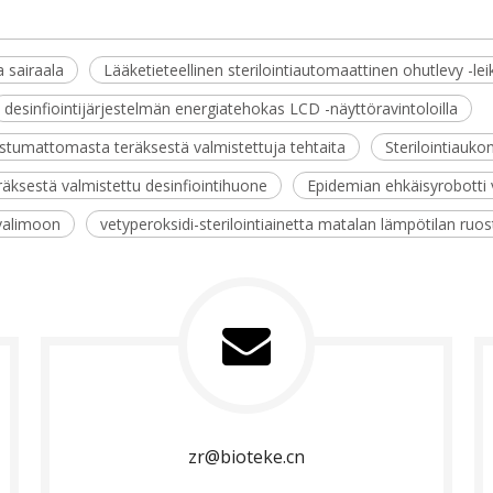
a sairaala
Lääketieteellinen sterilointiautomaattinen ohutlevy -l
desinfiointijärjestelmän energiatehokas LCD -näyttöravintoloilla
uostumattomasta teräksestä valmistettuja tehtaita
Sterilointiauko
räksestä valmistettu desinfiointihuone
Epidemian ehkäisyrobotti 
 valimoon
vetyperoksidi-sterilointiainetta matalan lämpötilan ru
zr@bioteke.cn