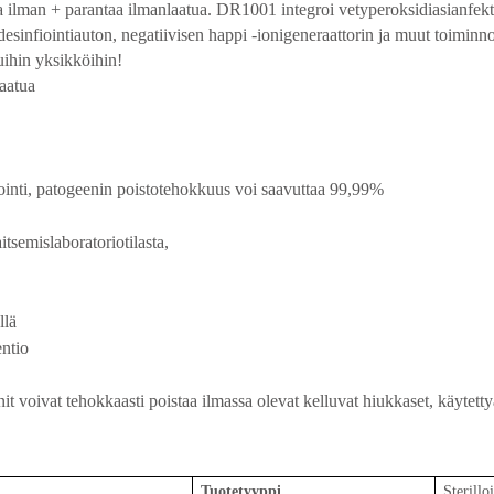
aa ilman + parantaa ilmanlaatua. DR1001 integroi vetyperoksidiasianfek
desinfiointiauton, negatiivisen happi -ionigeneraattorin ja muut toiminno
uihin yksikköihin!
laatua
iointi, patogeenin poistotehokkuus voi saavuttaa 99,99%
semislaboratoriotilasta,
llä
ntio
nit voivat tehokkaasti poistaa ilmassa olevat kelluvat hiukkaset, käytetty
Tuotetyyppi
Sterilloi