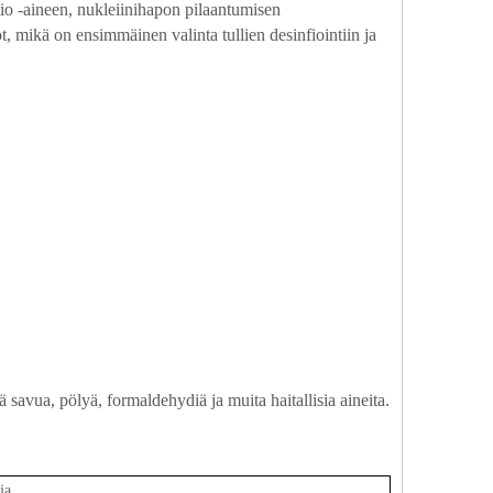
tio -aineen, nukleiinihapon pilaantumisen
t, mikä on ensimmäinen valinta tullien desinfiointiin ja
ä savua, pölyä, formaldehydiä ja muita haitallisia aineita
.
ja