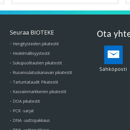
Seuraa BIOTEKE
Ota yht
Hengitysteiden pikatestit
Hedelmällisyystestit
Sukupuolitautien pikatestit
Sähköposti
Ruoansulatuskanavan pikatestit
Tartuntataudit Pikatestit
Kasvainmarkkerien pikatestit
DOA pikatestit
PCR -sarjat
DNA -uuttopakkaus
RNA -uuttopakkaus