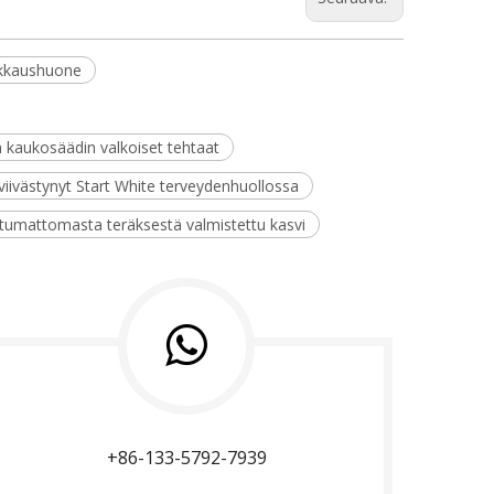
eikkaushuone
n kaukosäädin valkoiset tehtaat
viivästynyt Start White terveydenhuollossa
ostumattomasta teräksestä valmistettu kasvi
+86-133-5792-7939