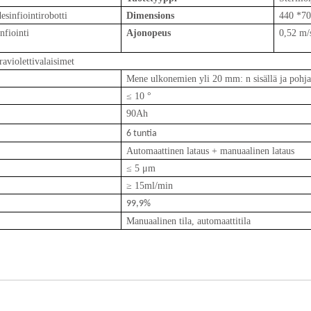
sinfiointirobotti
Dimensions
440 *7
nfiointi
Ajonopeus
0,52 m/
aviolettivalaisimet
Mene ulkonemien yli 20 mm: n sisällä ja poh
≤ 10 °
90Ah
6 tuntia
Automaattinen lataus + manuaalinen lataus
≤ 5 μm
≥ 15ml/min
99,9%
Manuaalinen tila, automaattitila