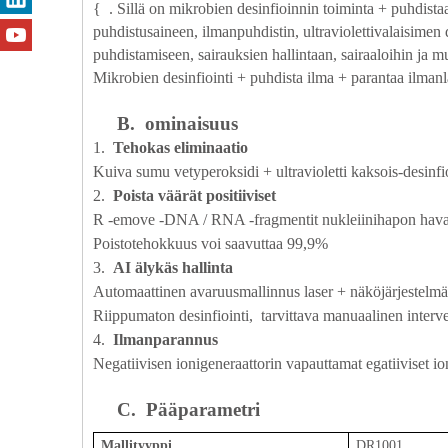
{
.
​Sillä on mikrobien desinfioinnin toiminta + puhdist
puhdistusaineen, ilmanpuhdistin, ultraviolettivalaisimen 
puhdistamiseen, sairauksien hallintaan, sairaaloihin ja m
Mikrobien desinfiointi + puhdista ilma + parantaa ilman
B.
ominaisuus
1.
Tehokas eliminaatio
Kuiva sumu vetyperoksidi + ultravioletti kaksois-desinf
2.
Poista väärät positiiviset
R
-emove -DNA / RNA -fragmentit nukleiinihapon havait
Poistotehokkuus voi saavuttaa 99,9%
3.
AI älykäs hallinta
Automaattinen avaruusmallinnus laser + näköjärjestelmä
Riippumaton desinfiointi,
tarvittava
manuaalinen interve
4.
Ilmanparannus
Negatiivisen ionigeneraattorin vapauttamat egatiiviset
io
C.
Pääparametri
Mallityyppi
​
DR1001