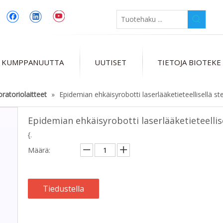
 KUMPPANUUTTA
UUTISET
TIETOJA BIOTEKE
ratoriolaitteet
»
Epidemian ehkäisyrobotti laserlääketieteellisellä ster
Epidemian ehkäisyrobotti laserlääketieteellise
{.
Määrä:
Tiedustella