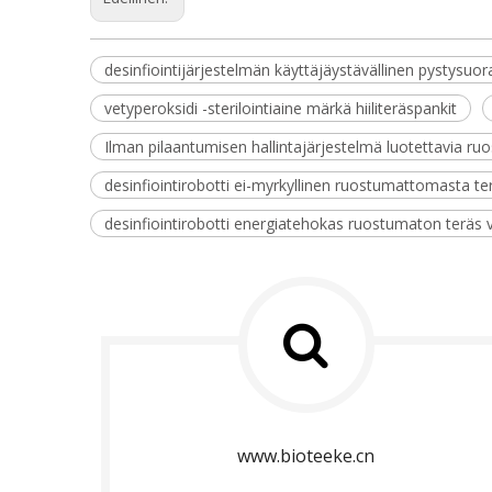
desinfiointijärjestelmän käyttäjäystävällinen pystysuor
vetyperoksidi -sterilointiaine märkä hiiliteräspankit
Ilman pilaantumisen hallintajärjestelmä luotettavia r
desinfiointirobotti ei-myrkyllinen ruostumattomasta te
desinfiointirobotti energiatehokas ruostumaton teräs
www.bioteeke.cn