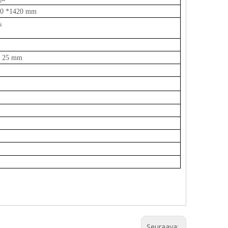
00 *1420 mm
s
ja 25 mm
Seuraava: