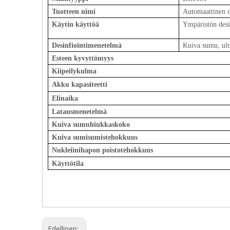
Tuotteen nimi
Automaattinen de
Käytin
käyttöä
Ympäristön desi
Desinfiointimenetelmä
Kuiva sumu, ultr
Esteen kyvyttömyys
Kiipeilykulma
Akku kapasiteetti
Elinaika
Latausmenetelmä
Kuiva sumuhiukkaskoko
Kuiva sumisumistehokkuus
Nukleiinihapon poistotehokkuus
Käyttötila
Edellinen: