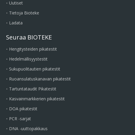
Uutiset
Tietoja Bioteke
Ladata
Seuraa BIOTEKE
Hengitysteiden pikatestit
Hedelmällisyystestit
Sukupuolitautien pikatestit
Ruoansulatuskanavan pikatestit
Tartuntataudit Pikatestit
Kasvainmarkkerien pikatestit
DOA pikatestit
PCR -sarjat
DNA -uuttopakkaus