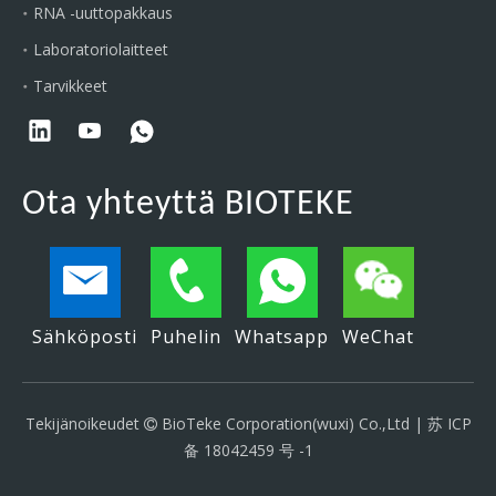
RNA -uuttopakkaus
Laboratoriolaitteet
Tarvikkeet
Ota yhteyttä BIOTEKE
Sähköposti
Puhelin
Whatsapp
WeChat
Tekijänoikeudet
BioTeke Corporation(wuxi) Co.,Ltd |
苏 ICP

备 18042459 号 -1