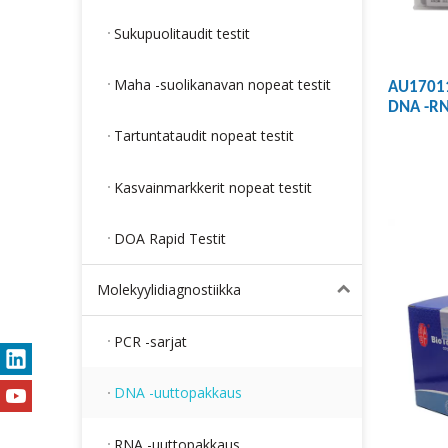
Sukupuolitaudit testit
Maha -suolikanavan nopeat testit
AU17011
DNA -RN
nukleii
Tartuntataudit nopeat testit
(magnee
Kasvainmarkkerit nopeat testit
DOA Rapid Testit
Molekyylidiagnostiikka
PCR -sarjat
DNA -uuttopakkaus
RNA -uuttopakkaus