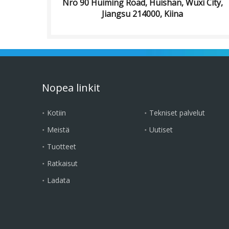
Nro 90 Huiming Road, Huishan, Wuxi City,
Jiangsu 214000, Kiina
Nopea linkit
Kotiin
Tekniset palvelut
Meistä
Uutiset
Tuotteet
Ratkaisut
Ladata