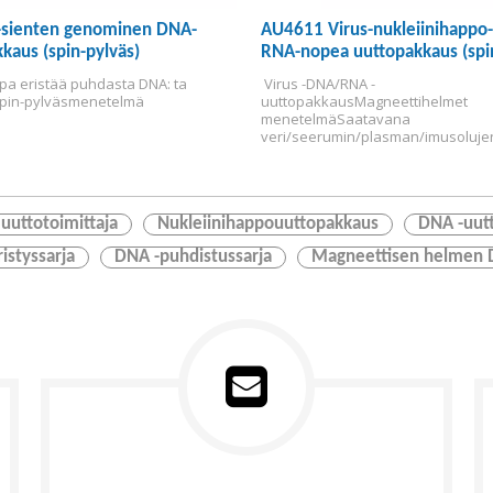
sienten genominen DNA-
AU4611 Virus-nukleiinihappo
kaus (spin-pylväs)
RNA-nopea uuttopakkaus (spin
pa eristää puhdasta DNA: ta 
 Virus -DNA/RNA -
pin-pylväsmenetelmä
uuttopakkaus
Magneettihelmet 
menetelmä
Saatavana 
veri/seerumin/plasman/imusolujen
jne.
uuttotoimittaja
Nukleiinihappouuttopakkaus
DNA -uut
istyssarja
DNA -puhdistussarja
Magneettisen helmen 