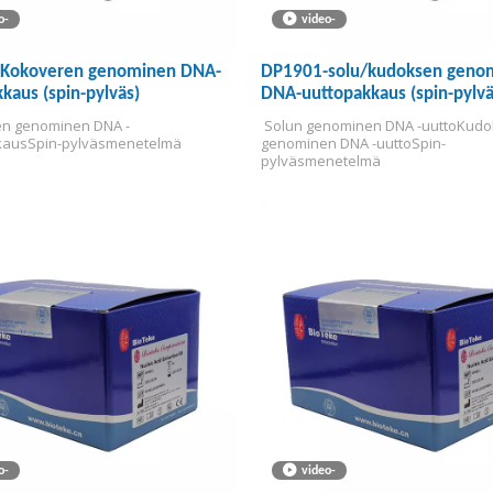
o-
video-
Kokoveren genominen DNA-
DP1901-solu/kudoksen geno
kaus (spin-pylväs)
DNA-uuttopakkaus (spin-pylvä
en genominen DNA -
 Solun genominen DNA -uutto
Kudo
kaus
Spin-pylväsmenetelmä
genominen DNA -uutto
Spin-
pylväsmenetelmä
o-
video-