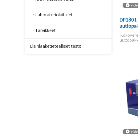
vide
Laboratoriolaitteet
DP1801 
uuttopak
Tarvikkeet
 Kokover
uuttopak
Eläinlääketieteelliset testit
vide