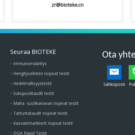
zr@bioteke.cn
Seuraa BIOTEKE
Ota yht
Immunomääritys
Hengityselinten nopeat testit
Hedelmällisyystestit
Sähköposti
Puh
Sukupuolitaudit testit
Maha -suolikanavan nopeat testit
Tartuntataudit nopeat testit
Kasvainmarkkerit nopeat testit
DOA Rapid Testit