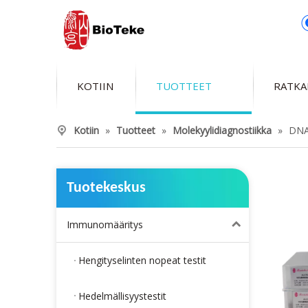
KOTIIN
TUOTTEET
RATKA
Kotiin
»
Tuotteet
»
Molekyylidiagnostiikka
»
DNA
Tuotekeskus
Immunomääritys
Hengityselinten nopeat testit
Hedelmällisyystestit