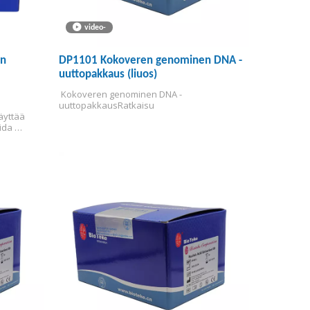
video-
en
DP1101 Kokoveren genominen DNA -
uuttopakkaus (liuos)
 Kokoveren genominen DNA -
uuttopakkaus
Ratkaisu
yttää 
da 
iinihapon 
stukseen 
iinisiin in 
n käyttää 
sittelyä. 
a auttaa 
aa 
oi 
in 
istä, 
steet, 
ilaiset 
atantit 