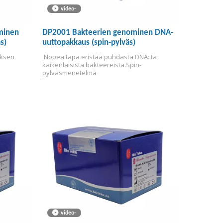
video-
minen
DP2001 Bakteerien genominen DNA-
s)
uuttopakkaus (spin-pylväs)
ksen 
 Nopea tapa eristää puhdasta DNA: ta 
kaikenlaisista bakteereista.
Spin-
pylväsmenetelmä
video-