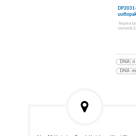
DP2031-
uuttopak
 Nopea ta
sienistä.
S
DNA: n 
DNA -er