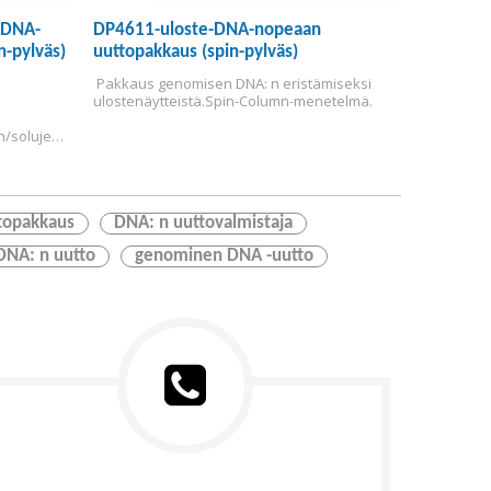
-DNA-
DP4611-uloste-DNA-nopeaan
-pylväs)
uuttopakkaus (spin-pylväs)
 Pakkaus genomisen DNA: n eristämiseksi 
ulostenäytteistä.
Spin-Column-menetelmä.
/solujen 
topakkaus
DNA: n uuttovalmistaja
DNA: n uutto
genominen DNA -uutto