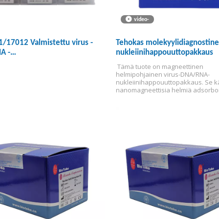
video-
/17012 Valmistettu virus -
Tehokas molekyylidiagnostin
A -
nukleiinihappouuttopakkaus
nihappouuttopakkaus
 Tämä tuote on magneettinen 
ttiset helmet)
helmipohjainen virus-DNA/RNA-
nukleiinihappouuttopakkaus. Se kä
nanomagneettisia helmiä adsorboi
nukleiinihappoja tehokkaasti nukle
uuttamiseen, rikastumiseen, puhdi
jne. Käsiteltyjä tuotteita käytetään kl
vitro -testeihin.
Tätä tuotetta voidaa
heti purkamisen jälkeen ilman esikä
Liukeneminen huoneenlämpötilass
välttämään lämmityksen aiheuttam
aerosolin saastumista.
Tämä tuote v
erottaa korkean puhtaan patogeen
nukleiinihapon (DNA/RNA) eri näytte
mukaan lukien soluttomat kehon ne
kuten kudokset, seerumi, plasma, er
taistelukappaleet, viruksen 
säilyttämisliuokset, soluviljelyupern
jne.