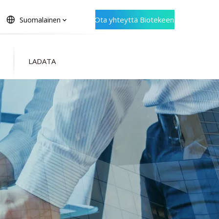
Ota yhteyttä Biotekeen
Suomalainen
LADATA