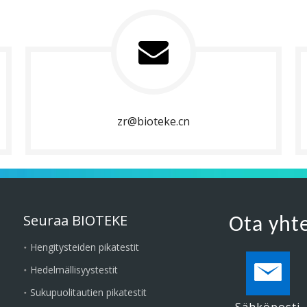
zr@bioteke.cn
Seuraa BIOTEKE
Ota yht
Hengitysteiden pikatestit
Hedelmällisyystestit
Sukupuolitautien pikatestit