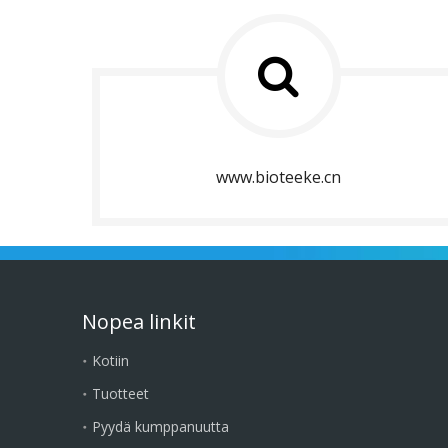
www.bioteeke.cn
Nopea linkit
Kotiin
Tuotteet
Pyydä kumppanuutta