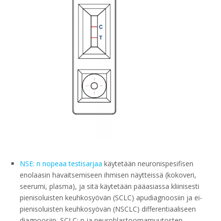
NSE: n nopeaa testisarjaa
käytetään neuronispesifisen
enolaasin havaitsemiseen ihmisen näytteissä (kokoveri,
seerumi, plasma), ja sitä käytetään pääasiassa kliinisesti
pienisoluisten keuhkosyövän (SCLC) apudiagnoosiin ja ei-
pienisoluisten keuhkosyövän (NSCLC) differentiaaliseen
diagnoosiin, SCLC: n ja neuroblastoomamuutosten