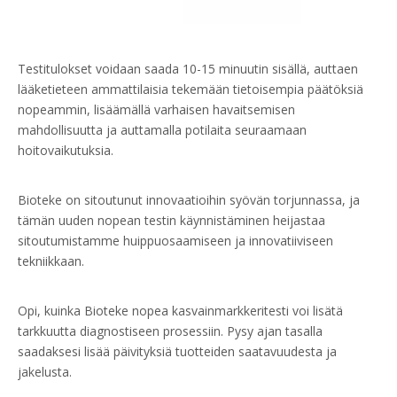
Testitulokset voidaan saada 10-15 minuutin sisällä, auttaen
lääketieteen ammattilaisia tekemään tietoisempia päätöksiä
nopeammin, lisäämällä varhaisen havaitsemisen
mahdollisuutta ja auttamalla potilaita seuraamaan
hoitovaikutuksia.
Bioteke on sitoutunut innovaatioihin syövän torjunnassa, ja
tämän uuden nopean testin käynnistäminen heijastaa
sitoutumistamme huippuosaamiseen ja innovatiiviseen
tekniikkaan.
Opi, kuinka Bioteke nopea kasvainmarkkeritesti voi lisätä
tarkkuutta diagnostiseen prosessiin. Pysy ajan tasalla
saadaksesi lisää päivityksiä tuotteiden saatavuudesta ja
jakelusta.