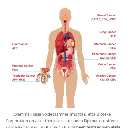
Olemme iloisia voidessamme ilmoittaa, että
Bioteke
Corporation on äskettäin julkaissut uuden läpimurtotuotteen
syöpädiagnoosin -
AFP: n ja NSE: n
nopean testisarjojen
alalla .