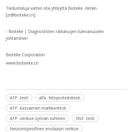
Tiedusteluja varten ota yhteyttä Bioteke -tiimiin
[zr@bioteke.cn].
- Bioteke | Diagnostisten ratkaisujen tulevaisuuden
johtaminen
Bioteke Corporation
www.bioteeke.cn
AFP -testi
alfa -fetoproteiinitesti
AFP -kasvaimen markkeritesti
AFP -verikoe syövän suhteen
NSE -testi
Neuronispesifinen enolaasin verikoe