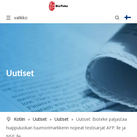
valikko
Uutiset
Kotiin
»
Uutiset
»
Uutiset
»
Uutiset: Bioteke paljastaa
huippuluokan tuumorimarkkerin nopeat testisarjat AFP: lle ja
NSE: lle