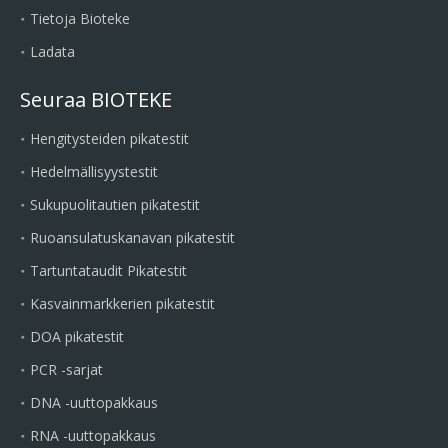
Tietoja Bioteke
Ladata
Seuraa BIOTEKE
Hengitysteiden pikatestit
Hedelmällisyystestit
Sukupuolitautien pikatestit
Ruoansulatuskanavan pikatestit
Tartuntataudit Pikatestit
Kasvainmarkkerien pikatestit
DOA pikatestit
PCR -sarjat
DNA -uuttopakkaus
RNA -uuttopakkaus