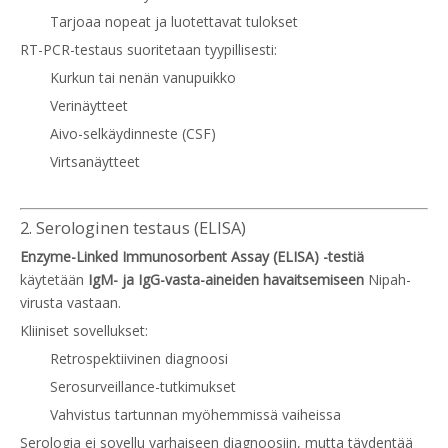
Tarjoaa nopeat ja luotettavat tulokset
RT-PCR-testaus suoritetaan tyypillisesti:
Kurkun tai nenän vanupuikko
Verinäytteet
Aivo-selkäydinneste (CSF)
Virtsanäytteet
2. Serologinen testaus (ELISA)
Enzyme-Linked Immunosorbent Assay (ELISA) -testiä
käytetään
IgM- ja IgG-vasta-aineiden havaitsemiseen
Nipah-
virusta vastaan.
Kliiniset sovellukset:
Retrospektiivinen diagnoosi
Serosurveillance-tutkimukset
Vahvistus tartunnan myöhemmissä vaiheissa
Serologia ei sovellu varhaiseen diagnoosiin, mutta täydentää