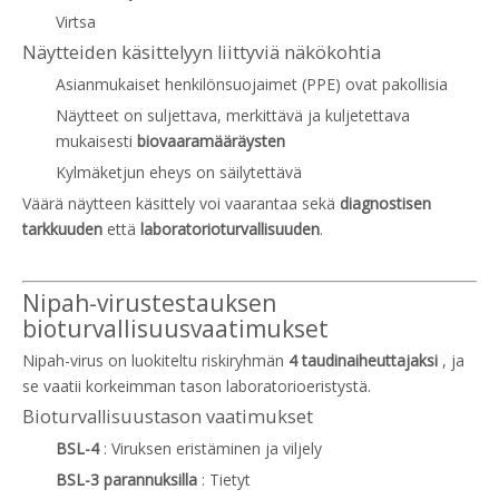
Virtsa
Näytteiden käsittelyyn liittyviä näkökohtia
Asianmukaiset henkilönsuojaimet (PPE) ovat pakollisia
Näytteet on suljettava, merkittävä ja kuljetettava
mukaisesti
biovaaramääräysten
Kylmäketjun eheys on säilytettävä
Väärä näytteen käsittely voi vaarantaa sekä
diagnostisen
tarkkuuden
että
laboratorioturvallisuuden
.
Nipah-virustestauksen
bioturvallisuusvaatimukset
Nipah-virus on luokiteltu riskiryhmän
4 taudinaiheuttajaksi
, ja
se vaatii korkeimman tason laboratorioeristystä.
Bioturvallisuustason vaatimukset
BSL-4
: Viruksen eristäminen ja viljely
BSL-3 parannuksilla
: Tietyt