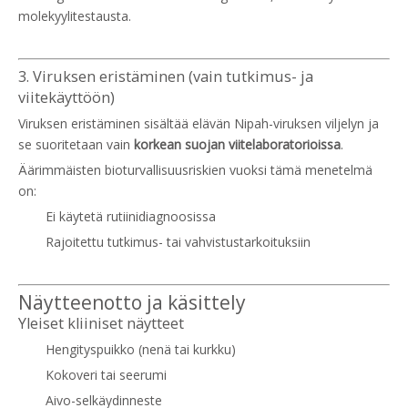
molekyylitestausta.
3. Viruksen eristäminen (vain tutkimus- ja
viitekäyttöön)
Viruksen eristäminen sisältää elävän Nipah-viruksen viljelyn ja
se suoritetaan vain
korkean suojan viitelaboratorioissa
.
Äärimmäisten bioturvallisuusriskien vuoksi tämä menetelmä
on:
Ei käytetä rutiinidiagnoosissa
Rajoitettu tutkimus- tai vahvistustarkoituksiin
Näytteenotto ja käsittely
Yleiset kliiniset näytteet
Hengityspuikko (nenä tai kurkku)
Kokoveri tai seerumi
Aivo-selkäydinneste