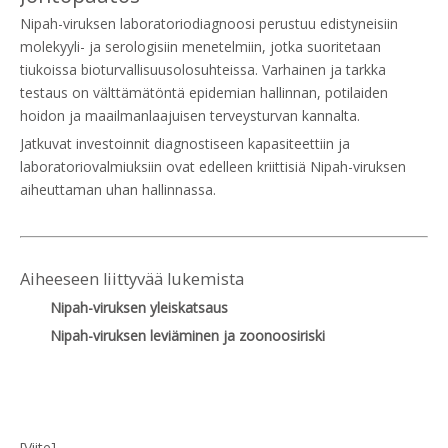
Nipah-viruksen laboratoriodiagnoosi perustuu edistyneisiin
molekyyli- ja serologisiin menetelmiin, jotka suoritetaan
tiukoissa bioturvallisuusolosuhteissa. Varhainen ja tarkka
testaus on välttämätöntä epidemian hallinnan, potilaiden
hoidon ja maailmanlaajuisen terveysturvan kannalta.
Jatkuvat investoinnit diagnostiseen kapasiteettiin ja
laboratoriovalmiuksiin ovat edelleen kriittisiä Nipah-viruksen
aiheuttaman uhan hallinnassa.
Aiheeseen liittyvää lukemista
Nipah-viruksen yleiskatsaus
Nipah-viruksen leviäminen ja zoonoosiriski
[Viite]