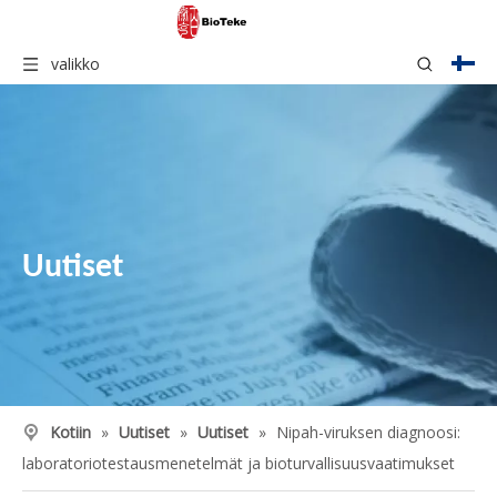
valikko
Uutiset
Kotiin
»
Uutiset
»
Uutiset
»
Nipah-viruksen diagnoosi:
laboratoriotestausmenetelmät ja bioturvallisuusvaatimukset