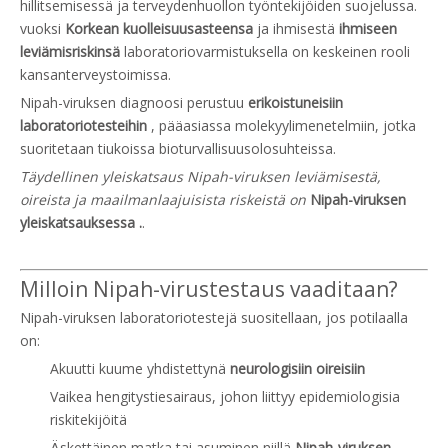
hillitsemisessä ja terveydenhuollon työntekijöiden suojelussa.
vuoksi
Korkean kuolleisuusasteensa
ja ihmisestä
ihmiseen
leviämisriskinsä
laboratoriovarmistuksella on keskeinen rooli
kansanterveystoimissa.
Nipah-viruksen diagnoosi perustuu
erikoistuneisiin
laboratoriotesteihin
, pääasiassa molekyylimenetelmiin, jotka
suoritetaan tiukoissa bioturvallisuusolosuhteissa.
Täydellinen yleiskatsaus Nipah-viruksen leviämisestä,
oireista ja maailmanlaajuisista riskeistä on
Nipah-viruksen
yleiskatsauksessa .
.
Milloin Nipah-virustestaus vaaditaan?
Nipah-viruksen laboratoriotestejä suositellaan, jos potilaalla
on:
Akuutti kuume yhdistettynä
neurologisiin oireisiin
Vaikea hengitystiesairaus, johon liittyy epidemiologisia
riskitekijöitä
Äskettäinen matka tai asuminen niillä
Nipah-viruksen