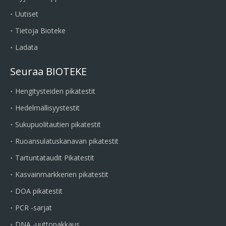
Uutiset
Tietoja Bioteke
Ladata
Seuraa BIOTEKE
Hengitysteiden pikatestit
Hedelmällisyystestit
Sukupuolitautien pikatestit
Ruoansulatuskanavan pikatestit
Tartuntataudit Pikatestit
Kasvainmarkkerien pikatestit
DOA pikatestit
PCR -sarjat
DNA -uuttopakkaus