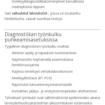
molekyylidiagnostiikkatoimenpiteet kansallisista
määräyksistä riippuen
Vain
valtuutetut laboratoriot
, joissa on koulutettu
henkilökunta, saavat suorittaa testejä.
Diagnostiikan työnkulku
puhkeamisasetuksissa
Tyypillinen diagnostinen työnkulku sisältää:
Kliininen epäily ja tapauksen tunnistaminen
Näytteenotto käyttämällä asianmukaisia ​​
henkilönsuojaimia
Kuljetus nimettyyn vertailulaboratorioon
Molekyylitestaus (RT-PCR)
Raportointi kansanterveysviranomaisille
Kontaktien jäljitys- ja eristystoimenpiteiden aloittaminen
Tehokkaat työnkulut ovat välttämättömiä epidemioiden aikana
terveydenhuoltojärjestelmän ylikuormituksen estämiseksi.