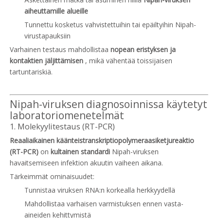
aiheuttamille alueille
Tunnettu kosketus vahvistettuihin tai epäiltyihin Nipah-
virustapauksiin
Varhainen testaus mahdollistaa
nopean eristyksen ja
kontaktien jäljittämisen
, mikä vähentää toissijaisen
tartuntariskiä.
Nipah-viruksen diagnosoinnissa käytetyt
laboratoriomenetelmät
1. Molekyylitestaus (RT-PCR)
Reaaliaikainen käänteistranskriptiopolymeraasiketjureaktio
(RT-PCR)
on
kultainen standardi
Nipah-viruksen
havaitsemiseen infektion akuutin vaiheen aikana.
Tärkeimmät ominaisuudet:
Tunnistaa viruksen RNA:n korkealla herkkyydellä
Mahdollistaa varhaisen varmistuksen ennen vasta-
aineiden kehittymistä