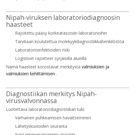
Nipah-viruksen laboratoriodiagnoosin
haasteet
Rajoitettu pääsy korkeatasoisiin laboratorioihin
Tarvitaan koulutettua molekyylidiagnostiikkahenkilöstöä
Laboratorioinfektioiden riski
Logistiset rajoitteet syrjäisillä alueilla
Nämä haasteet korostavat merkitystä
valmiuksien ja
valmiuksien kehittämisen
.
Diagnostiikan merkitys Nipah-
virusvalvonnassa
Luotettava laboratoriodiagnostiikan tuki:
Varhainen puhkeamisen havaitseminen
Lähetyskuvioiden seuranta
Kansanterveystoimien arviointi