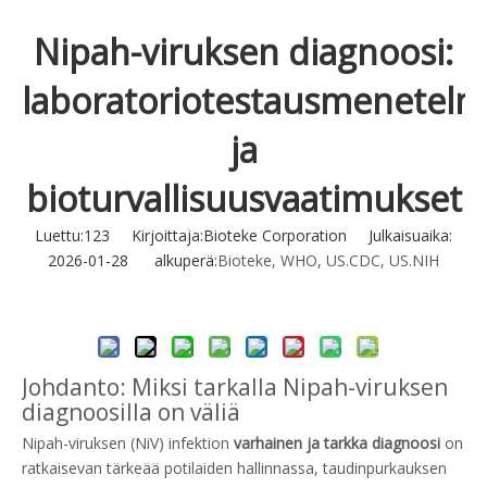
Nipah-viruksen diagnoosi:
laboratoriotestausmenetelm
ja
bioturvallisuusvaatimukset
Luettu:
123
Kirjoittaja:Bioteke Corporation Julkaisuaika:
2026-01-28 alkuperä:
Bioteke, WHO, US.CDC, US.NIH
Tiedustella
Johdanto: Miksi tarkalla Nipah-viruksen
diagnoosilla on väliä
Nipah-viruksen (NiV) infektion
varhainen ja tarkka diagnoosi
on
ratkaisevan tärkeää potilaiden hallinnassa, taudinpurkauksen