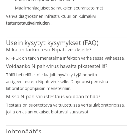
Maailmanlaajuiset sairauksien seurantatoimet
Vahva diagnostinen infrastruktuuri on kulmakivi
tartuntatautivalmiuden
.
Usein kysytyt kysymykset (FAQ)
Mikä on tarkin testi Nipah-virukselle?
RT-PCR on tarkin menetelmä infektion varhaisessa vaiheessa.
Voidaanko Nipah-virus havaita pikatesteillä?
Tällä hetkellä ei ole laajalti hyväksyttyjä nopeita
antigeenitestejä Nipah-virukselle. Diagnoosi perustuu
laboratoriopohjaisiin menetelmiin.
Missä Nipah-virustestaus voidaan tehdä?
Testaus on suoritettava valtuutetuissa vertailulaboratorioissa,
joilla on asianmukaiset bioturvallisuustasot.
Johtopäätös