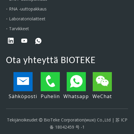
RNA -uuttopakkaus
Laboratoriolaitteet
Tarvikkeet
Ota yhteyttä BIOTEKE
Sähköposti
Puhelin
Whatsapp
WeChat
Tekijänoikeudet
BioTeke Corporation(wuxi) Co.,Ltd |
苏 ICP

备 18042459 号 -1