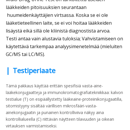
lääkkeiden pitoisuuksien seurantaan
huumeidenkäyttäjien virtsassa. Koska se ei ole
lääketieteellinen laite, se ei voi hoitaa lääkkeiden
lisäystä eikä sillä ole kliinistä diagnostista arvoa.
Testi antaa vain alustavia tuloksia; Vahvistamiseen on
käytettävä tarkempaa analyysimenetelmää (mieluiten
GC/MS tai LC/MS).
|
Testiperiaate
Tämä pakkaus käyttää erittäin spesifisiä vasta-aine-
lääkekonjugaatteja ja immunokromatografiatekniikkaa: kalvon
testialue (T) on esipäällystetty lääkeaine-proteiinikonjugaatilla,
sitomistyyny sisältää värillisen mikrosfääri-vasta-
ainekonjugaatin ja punainen kontrolliviiva näkyy aina
kontrollialueella (C) riittävän näytteen tilavuuden ja oikean
virtauksen varmistamiseksi.