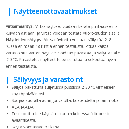
|
Näytteenottovaatimukset
Virtsamääritys
: Virtsanäytteet voidaan kerätä puhtaaseen ja
kuivaan astiaan, ja virtsa voidaan testata vuorokauden sisällä.
Näytteiden säilytys
: Virtsanäytteitä voidaan säilyttää 2–8
℃:ssa enintään 48 tuntia ennen testausta. Pitkäaikaista
varastointia varten näytteet voidaan pakastaa ja säilyttää alle
-20 ℃. Pakastetut näytteet tulee sulattaa ja sekoittaa hyvin
ennen testausta.
| Säilyvyys ja varastointi
Säilytä pakattuna suljetussa pussissa 2-30 ℃ viimeiseen
käyttöpäivään asti.
Suojaa suoralta auringonvalolta, kosteudelta ja lämmöltä.
ÄLÄ JÄÄDÄ.
Testikortit tulee käyttää 1 tunnin kuluessa foliopussin
avaamisesta.
Käytä voimassaoloaikana.