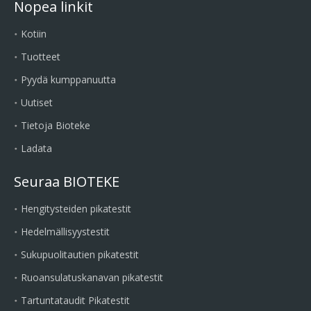
Nopea linkit
Kotiin
Tuotteet
Pyydä kumppanuutta
Uutiset
Tietoja Bioteke
Ladata
Seuraa BIOTEKE
Hengitysteiden pikatestit
Hedelmällisyystestit
Sukupuolitautien pikatestit
Ruoansulatuskanavan pikatestit
Tartuntataudit Pikatestit