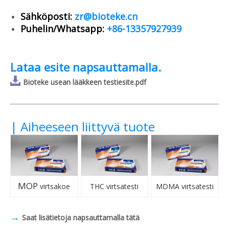
Sähköposti:
zr@bioteke.cn
Puhelin/Whatsapp:
+86-13357927939
Lataa esite napsauttamalla.
Bioteke usean lääkkeen testiesite.pdf
| Aiheeseen liittyvä tuote
MOP
virtsakoe
THC virtsatesti
MDMA virtsatesti
→
Saat lisätietoja napsauttamalla tätä