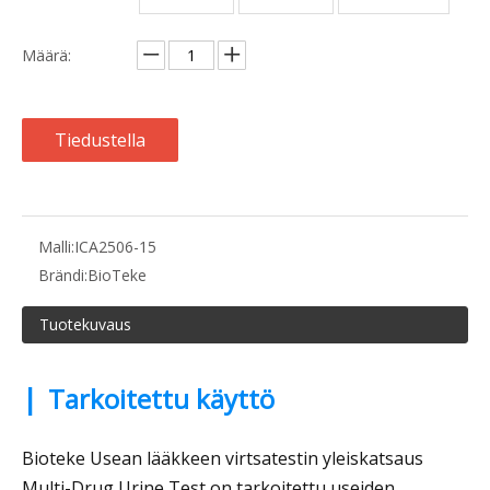
Määrä:
Tiedustella
Malli:
ICA2506-15
Brändi:
BioTeke
Tuotekuvaus
|
Tarkoitettu käyttö
Bioteke Usean lääkkeen virtsatestin yleiskatsaus
Multi-Drug Urine Test on tarkoitettu useiden