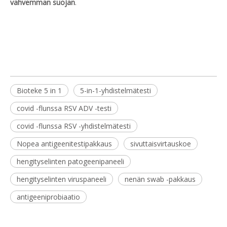
vahvemman suojan
.
Bioteke 5 in 1
5-in-1-yhdistelmätesti
covid -flunssa RSV ADV -testi
covid -flunssa RSV -yhdistelmätesti
Nopea antigeenitestipakkaus
sivuttaisvirtauskoe
hengityselinten patogeenipaneeli
hengityselinten viruspaneeli
nenän swab -pakkaus
antigeeniprobiaatio