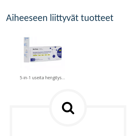
Aiheeseen liittyvät tuotteet
5-in-1 useita hengityselinten multitogeeniantigeenitestipakkausta (itsetesti)