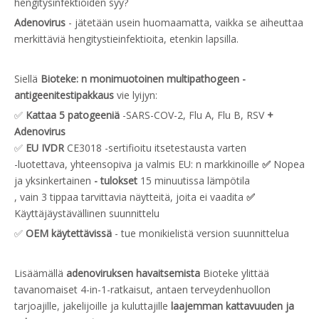
hengitysinfektioiden syy?
Adenovirus
- jätetään usein huomaamatta, vaikka se aiheuttaa
merkittäviä hengitystieinfektioita, etenkin lapsilla.
Siellä
Bioteke: n
monimuotoinen multipathogeen -
antigeenitestipakkaus
vie lyijyn:
✅
Kattaa 5 patogeeniä
-SARS-COV-2, Flu A, Flu B, RSV
+
Adenovirus
✅
EU
IVDR
CE3018 -sertifioitu itsetestausta varten
-luotettava, yhteensopiva ja valmis EU: n markkinoille
✅
Nopea
ja yksinkertainen
- tulokset
15 minuutissa lämpötila
, vain 3 tippaa tarvittavia näytteitä, joita ei vaadita
✅
Käyttäjäystävällinen suunnittelu
✅
OEM käytettävissä
- tue monikielistä version suunnittelua
Lisäämällä
adenoviruksen havaitsemista
Bioteke ylittää
tavanomaiset 4-in-1-ratkaisut, antaen terveydenhuollon
tarjoajille, jakelijoille ja kuluttajille
laajemman kattavuuden ja