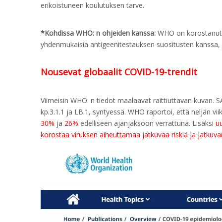
erikoistuneen koulutuksen tarve.
*Kohdissa WHO: n ohjeiden kanssa:
WHO on korostanut l
yhdenmukaisia antigeenitestauksen suositusten kanssa, jo
Nousevat globaalit COVID-19-trendit
Viimeisin WHO: n tiedot maalaavat raittiuttavan kuvan. S
kp.3.1.1 ja LB.1, syntyessä. WHO raportoi, että neljän v
30%
ja
26%
edelliseen ajanjaksoon verrattuna. Lisäksi
uu
korostaa viruksen aiheuttamaa jatkuvaa riskiä ja jatkuv