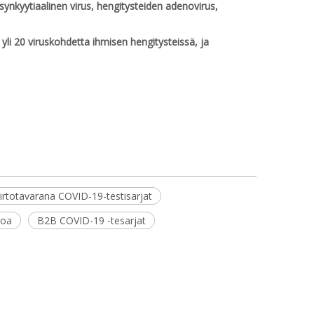
ssynkyytiaalinen virus, hengitysteiden adenovirus,
li 20 viruskohdetta ihmisen hengitysteissä, ja
irtotavarana COVID-19-testisarjat
toa
B2B COVID-19 -tesarjat