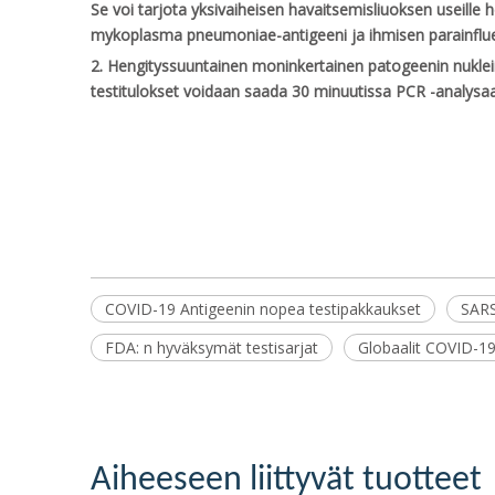
Se voi tarjota yksivaiheisen havaitsemisliuoksen useille h
mykoplasma pneumoniae-antigeeni ja ihmisen parainflue
2. Hengityssuuntainen moninkertainen patogeenin nukleii
testitulokset voidaan saada 30 minuutissa PCR -analysaa
COVID-19 Antigeenin nopea testipakkaukset
SARS
FDA: n hyväksymät testisarjat
Globaalit COVID-19
Aiheeseen liittyvät tuotteet