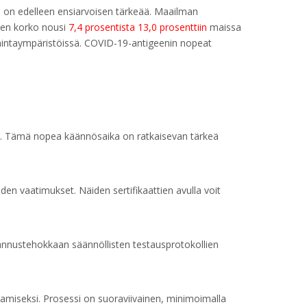
 on edelleen ensiarvoisen tärkeää. Maailman
nen korko nousi
7,4 prosentista 13,0 prosenttiin
maissa
oimintaympäristöissä. COVID-19-antigeenin nopeat
et. Tämä nopea käännösaika on ratkaisevan tärkeä
den vaatimukset. Näiden sertifikaattien avulla voit
stannustehokkaan säännöllisten testausprotokollien
tamiseksi. Prosessi on suoraviivainen, minimoimalla