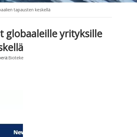
baalien tapausten keskellä
lobaaleille yrityksille
kellä
erä:
Bioteke