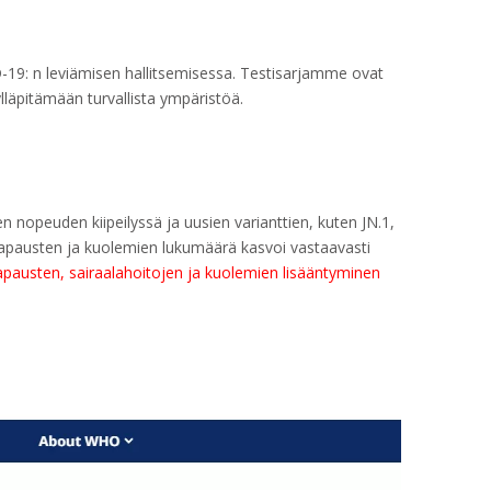
D-19: n leviämisen hallitsemisessa. Testisarjamme ovat
lläpitämään turvallista ympäristöä.
 nopeuden kiipeilyssä ja uusien varianttien, kuten JN.1,
-tapausten ja kuolemien lukumäärä kasvoi vastaavasti
pausten, sairaalahoitojen ja kuolemien lisääntyminen