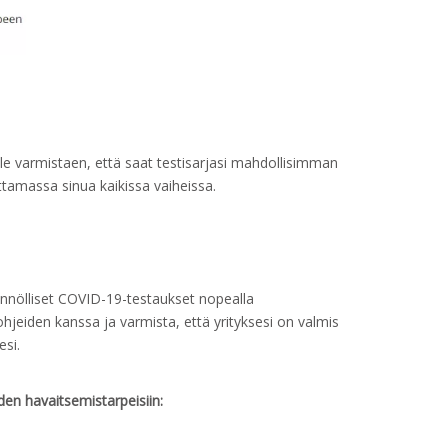
le varmistaen, että saat testisarjasi mahdollisimman
uttamassa sinua kaikissa vaiheissa.
äännölliset COVID-19-testaukset nopealla
hjeiden kanssa ja varmista, että yrityksesi on valmis
esi.
den havaitsemistarpeisiin: