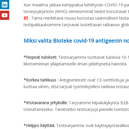
Kun maailma jatkaa kamppailua kehittyvän COVID-19-pand
terveysjärjestön (WHO) viimeisimmät tiedot korostavat 
85
. Tämä merkittävä nousu korostaa säännöllisen testauk
testipakkauksemme tarjoavat luotettavan ratkaisun globaale
Miksi valita Bioteke covid-19 antigeenin 
*Nopeat tulokset:
Testisarjamme tuottavat tuloksia 10-
liiketoiminnan ylläpitämiselle ilman pitkittyneitä häiriöitä.
*Korkea tarkkuus
:
Antigeenitestit ovat CE-sertifioituja
luottaa siihen, että tarjoat työntekijöillesi tarkkaa testau
*Irtotavarana yrityksille:
Tarjoamme kilpailukykyistä B2B-h
toteuttamiseksi. Tarvitsetko testisarjoja pienelle toimistol
*Helppo käyttää:
Testisarjamme ovat käyttäjäystävällisiä