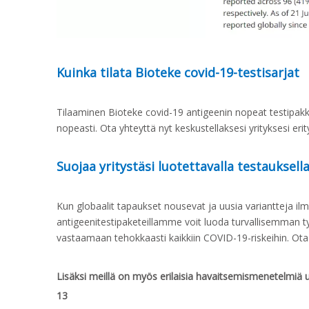
Kuinka tilata Bioteke covid-19-testisarjat
Tilaaminen Bioteke covid-19 antigeenin nopeat testipakk
nopeasti. Ota yhteyttä nyt keskustellaksesi yrityksesi er
Suojaa yritystäsi luotettavalla testauksell
Kun globaalit tapaukset nousevat ja uusia variantteja il
antigeenitestipaketeillamme voit luoda turvallisemman työ
vastaamaan tehokkaasti kaikkiin COVID-19-riskeihin. Ota 
Lisäksi meillä on myös erilaisia havaitsemismenetelmiä uu
13