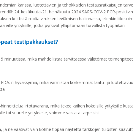
emian kanssa, luotettavien ja tehokkaiden testausratkaisujen tarve
trendiä: 24. kesäkuuta-21. heinäkuuta 2024 SARS-COV-2 PCR-positiivi
sen kriittistä roolia viruksen leviämisen hallinnassa, etenkin liiket
ille yrityksille, jotka pyrkivät ylläpitämään turvallista työpaikan.
nopeat testipakkaukset?
15 minuutissa, mikä mahdollistaa tarvittaessa välittömät toimenpite
 ja FDA: n hyväksymiä, mikä varmistaa korkeimmat laatu- ja luotettavuu
sta.
innoittelua irtotavarana, mikä tekee kaiken kokoisille yrityksille ku
le tai suurelle yritykselle, voimme vastata tarpeisiisi.
, ja ne vaativat vain kolme tippaa näytettä tarkkojen tulosten saavut