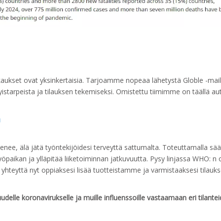
aukset ovat yksinkertaisia. Tarjoamme nopeaa lähetystä Globle -mail
ityistarpeista ja tilauksen tekemiseksi. Omistettu tiimimme on täällä a
a
menee, älä jätä työntekijöidesi terveyttä sattumalta. Toteuttamalla s
paikan ja ylläpitää liiketoiminnan jatkuvuutta. Pysy linjassa WHO: n o
yhteyttä nyt oppiaksesi lisää tuotteistamme ja varmistaaksesi tilauks
delle koronavirukselle ja muille influenssoille vastaamaan eri tilantei