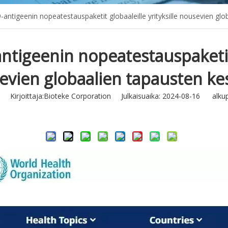
ntigeenin nopeatestauspaketit globaaleille yrityksille nousevien glo
tigeenin nopeatestauspaketit g
evien globaalien tapausten kes
Kirjoittaja:Bioteke Corporation Julkaisuaika: 2024-08-16 alkup
Tiedustella