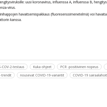
engitysviruksille: uusi koronavirus, influenssa A, influenssa B, hengity
nza-virus.
nihappojen havaitsemispakkaus (fluoresenssimenetelmä) voi havaita y
ttorin kanssa.
-COV-2-testaus
Kuka ohjeet
PCR -positiivinen nopeus
-trendit
nousevat COVID-19-variantit
COVID-19 sairaalahoi