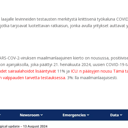
aajalle levinneiden testausten merkitystä kriittisenä työkaluna COVI
tka tarjoavat luotettavan ratkaisun, jonka avulla yritykset auttavat y
ARS-COV-2-viruksen maailmanlaajuinen kierto on nousussa, positiivisen
iikon ajanjaksolla, joka päättyi 21. heinäkuuta 2024, uusien COVID-19
det sairaalahoidot lisääntyivät
11% ja
ICU: n pääsyjen nousu Tämä ta
an valppauden tarvetta testauksessa.
3%: lla maailmanlaajuisesti.