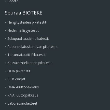
Ladata
Seuraa BIOTEKE
Hengitysteiden pikatestit
Hedelmällisyystestit
Sukupuolitautien pikatestit
Ruoansulatuskanavan pikatestit
Tartuntataudit Pikatestit
Kasvainmarkkerien pikatestit
DOA pikatestit
PCR -sarjat
DNA -uuttopakkaus
RNA -uuttopakkaus
Laboratoriolaitteet