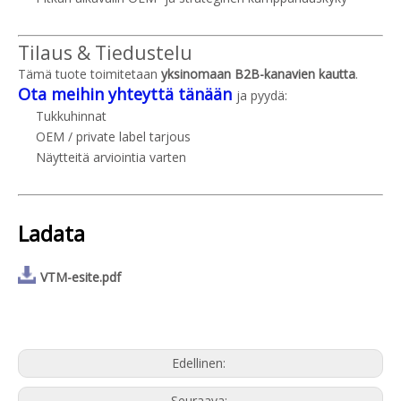
Tilaus & Tiedustelu
Tämä tuote toimitetaan
yksinomaan B2B-kanavien kautta
.
Ota meihin yhteyttä tänään
ja pyydä:
Tukkuhinnat
OEM / private label tarjous
Näytteitä arviointia varten
Ladata
VTM-esite.pdf
Edellinen:
Seuraava: