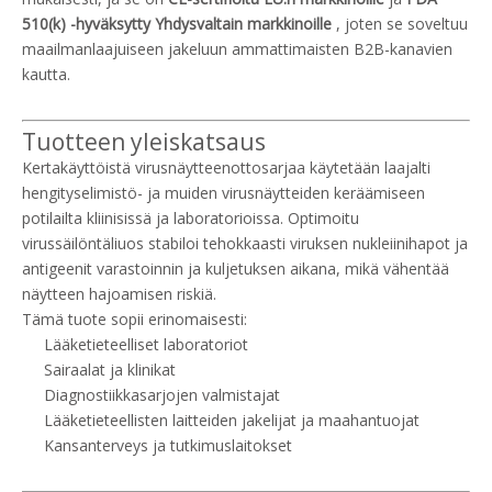
510(k) -hyväksytty Yhdysvaltain markkinoille
, joten se soveltuu
maailmanlaajuiseen jakeluun ammattimaisten B2B-kanavien
kautta.
Tuotteen yleiskatsaus
Kertakäyttöistä virusnäytteenottosarjaa käytetään laajalti
hengityselimistö- ja muiden virusnäytteiden keräämiseen
potilailta kliinisissä ja laboratorioissa. Optimoitu
virussäilöntäliuos stabiloi tehokkaasti viruksen nukleiinihapot ja
antigeenit varastoinnin ja kuljetuksen aikana, mikä vähentää
näytteen hajoamisen riskiä.
Tämä tuote sopii erinomaisesti:
Lääketieteelliset laboratoriot
Sairaalat ja klinikat
Diagnostiikkasarjojen valmistajat
Lääketieteellisten laitteiden jakelijat ja maahantuojat
Kansanterveys ja tutkimuslaitokset