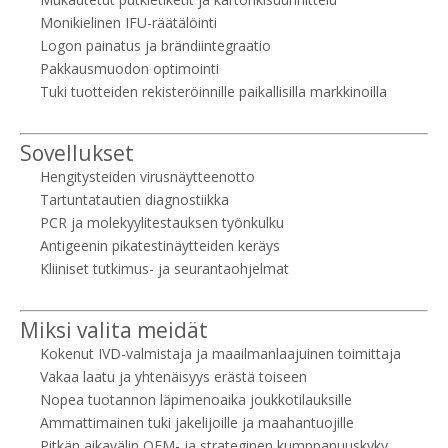
Monikielinen IFU-räätälöinti
Logon painatus ja brändiintegraatio
Pakkausmuodon optimointi
Tuki tuotteiden rekisteröinnille paikallisilla markkinoilla
Sovellukset
Hengitysteiden virusnäytteenotto
Tartuntatautien diagnostiikka
PCR ja molekyylitestauksen työnkulku
Antigeenin pikatestinäytteiden keräys
Kliiniset tutkimus- ja seurantaohjelmat
Miksi valita meidät
Kokenut IVD-valmistaja ja maailmanlaajuinen toimittaja
Vakaa laatu ja yhtenäisyys erästä toiseen
Nopea tuotannon läpimenoaika joukkotilauksille
Ammattimainen tuki jakelijoille ja maahantuojille
Pitkän aikavälin OEM- ja strateginen kumppanuuskyky