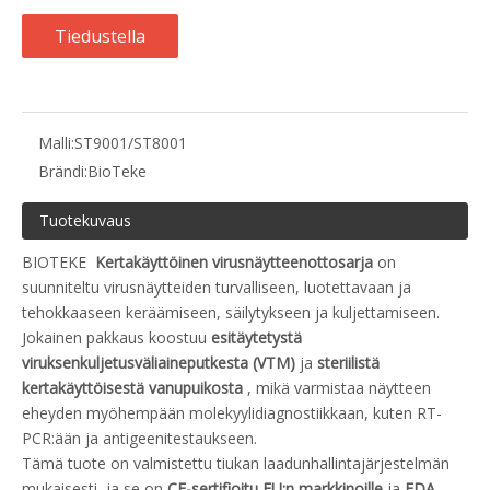
Tiedustella
Malli:
ST9001/ST8001
Brändi:
BioTeke
Tuotekuvaus
BIOTEKE
Kertakäyttöinen virusnäytteenottosarja
on
suunniteltu virusnäytteiden turvalliseen, luotettavaan ja
tehokkaaseen keräämiseen, säilytykseen ja kuljettamiseen.
Jokainen pakkaus koostuu
esitäytetystä
viruksenkuljetusväliaineputkesta (VTM)
ja
steriilistä
kertakäyttöisestä vanupuikosta
, mikä varmistaa näytteen
eheyden myöhempään molekyylidiagnostiikkaan, kuten RT-
PCR:ään ja antigeenitestaukseen.
Tämä tuote on valmistettu tiukan laadunhallintajärjestelmän
mukaisesti, ja se on
CE-sertifioitu EU:n markkinoille
ja
FDA