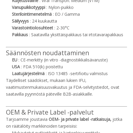
Kuljetusväline
: Viral Transport Medium (VTM)
Vanupuikkotyyppi
: Nylon-puikko
Sterilointimenetelmä
: EO / Gamma
Säilyvyys
: 24 kuukautta
Varastointiolosuhteet
: 2-30°C
Pakkaus
: Saatavilla yksittäispakkaus tai irtotavarapakkaus
Säännösten noudattaminen
EU
: CE-merkitty (in vitro -diagnostiikkalisävaruste)
USA
: FDA 510(k) poistettu
Laatujärjestelmä
: ISO 13485 -sertifioitu valmistus
Täydelliset säädökset, mukaan lukien IFU,
vaatimustenmukaisuusvakuutus ja FDA-selvitystiedot, ovat
saatavilla pyynnöstä päteville B2B-asiakkaille.
OEM & Private Label -palvelut
Tarjoamme joustavia
OEM- ja private label -ratkaisuja,
jotka
on räätälöity markkinoiden tarpeisiisi:
Mukautetut putkietiketit ja kartonkisuunnittelu