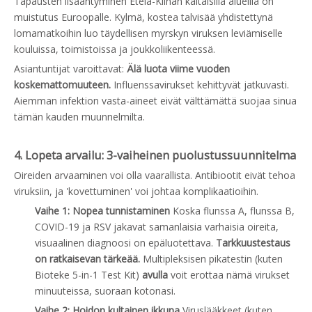
Tapausten lisääntyminen Etelä-Kiinan kaltaisilla alueilla on
muistutus Euroopalle. Kylmä, kostea talvisää yhdistettynä
lomamatkoihin luo täydellisen myrskyn viruksen leviämiselle
kouluissa, toimistoissa ja joukkoliikenteessä.
Asiantuntijat varoittavat:
Älä luota viime vuoden
koskemattomuuteen.
Influenssavirukset kehittyvät jatkuvasti.
Aiemman infektion vasta-aineet eivät välttämättä suojaa sinua
tämän kauden muunnelmilta.
4. Lopeta arvailu: 3-vaiheinen puolustussuunnitelma
Oireiden arvaaminen voi olla vaarallista. Antibiootit eivät tehoa
viruksiin, ja 'kovettuminen' voi johtaa komplikaatioihin.
Vaihe 1: Nopea tunnistaminen
Koska flunssa A, flunssa B,
COVID-19 ja RSV jakavat samanlaisia ​​varhaisia ​​oireita,
visuaalinen diagnoosi on epäluotettava.
Tarkkuustestaus
on ratkaisevan tärkeää.
Multipleksisen pikatestin (kuten
Bioteke 5-in-1 Test Kit)
avulla
voit erottaa nämä virukset
minuuteissa, suoraan kotonasi.
Vaihe 2: Hoidon kultainen ikkuna
Viruslääkkeet (kuten