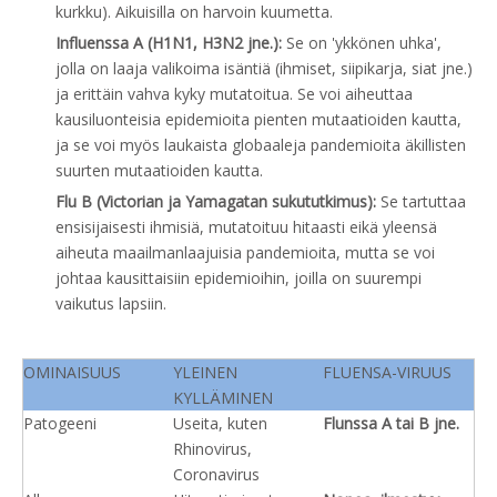
kurkku). Aikuisilla on harvoin kuumetta.
Influenssa A (H1N1, H3N2 jne.):
Se on 'ykkönen uhka',
jolla on laaja valikoima isäntiä (ihmiset, siipikarja, siat jne.)
ja erittäin vahva kyky mutatoitua. Se voi aiheuttaa
kausiluonteisia epidemioita pienten mutaatioiden kautta,
ja se voi myös laukaista globaaleja pandemioita äkillisten
suurten mutaatioiden kautta.
Flu B (Victorian ja Yamagatan sukututkimus):
Se tartuttaa
ensisijaisesti ihmisiä, mutatoituu hitaasti eikä yleensä
aiheuta maailmanlaajuisia pandemioita, mutta se voi
johtaa kausittaisiin epidemioihin, joilla on suurempi
vaikutus lapsiin.
OMINAISUUS
YLEINEN
FLUENSA-VIRUUS
KYLLÄMINEN
Patogeeni
Useita, kuten
Flunssa A tai B jne.
Rhinovirus,
Coronavirus