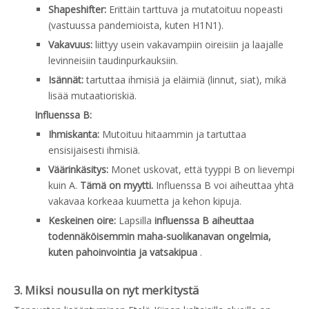
Shapeshifter:
Erittäin tarttuva ja mutatoituu nopeasti
(vastuussa pandemioista, kuten H1N1).
Vakavuus:
liittyy usein vakavampiin oireisiin ja laajalle
levinneisiin taudinpurkauksiin.
Isännät:
tartuttaa ihmisiä ja eläimiä (linnut, siat), mikä
lisää mutaatioriskiä.
Influenssa B:
Ihmiskanta:
Mutoituu hitaammin ja tartuttaa
ensisijaisesti ihmisiä.
Väärinkäsitys:
Monet uskovat, että tyyppi B on lievempi
kuin A.
Tämä on myytti.
Influenssa B voi aiheuttaa yhtä
vakavaa korkeaa kuumetta ja kehon kipuja.
Keskeinen oire:
Lapsilla
influenssa B aiheuttaa
todennäköisemmin maha-suolikanavan ongelmia,
kuten pahoinvointia ja vatsakipua
.
3. Miksi nousulla on nyt merkitystä