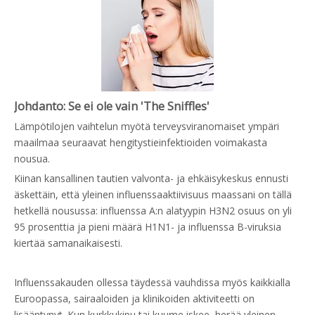
Johdanto: Se ei ole vain 'The Sniffles'
Lämpötilojen vaihtelun myötä terveysviranomaiset ympäri
maailmaa seuraavat hengitystieinfektioiden voimakasta
nousua.
Kiinan kansallinen tautien valvonta- ja ehkäisykeskus ennusti
äskettäin, että yleinen influenssaaktiivisuus maassani on tällä
hetkellä nousussa: influenssa A:n alatyypin H3N2 osuus on yli
95 prosenttia ja pieni määrä H1N1- ja influenssa B-viruksia
kiertää samanaikaisesti.
Influenssakauden ollessa täydessä vauhdissa myös kaikkialla
Euroopassa, sairaaloiden ja klinikoiden aktiviteetti on
lisääntynyt. Kun kurkkukipu tai kuume iskee, herää yleinen