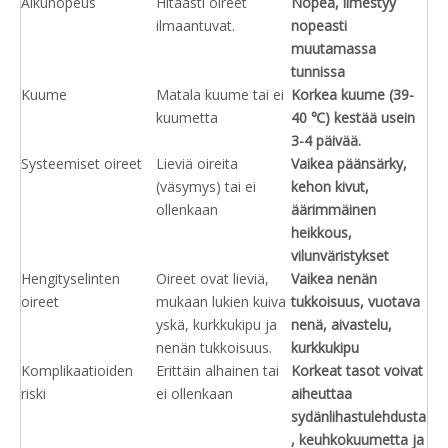
Alkunopeus
Hitaasti oireet
Nopea, ilmestyy
ilmaantuvat.
nopeasti
muutamassa
tunnissa
Kuume
Matala kuume tai ei
Korkea kuume (39-
kuumetta
40 ℃) kestää usein
3-4 päivää.
Systeemiset oireet
Lieviä oireita
Vaikea päänsärky,
(väsymys) tai ei
kehon kivut,
ollenkaan
äärimmäinen
heikkous,
vilunväristykset
Hengityselinten
Oireet ovat lieviä,
Vaikea nenän
oireet
mukaan lukien kuiva
tukkoisuus, vuotava
yskä, kurkkukipu ja
nenä, aivastelu,
nenän tukkoisuus.
kurkkukipu
Komplikaatioiden
Erittäin alhainen tai
Korkeat tasot voivat
riski
ei ollenkaan
aiheuttaa
sydänlihastulehdusta
, keuhkokuumetta ja