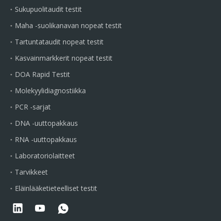
Sukupuolitaudit testit
Maha -suolikanavan nopeat testit
Tartuntataudit nopeat testit
Kasvainmarkkerit nopeat testit
DOA Rapid Testit
Molekyylidiagnostiikka
PCR -sarjat
DNA -uuttopakkaus
RNA -uuttopakkaus
Laboratoriolaitteet
Tarvikkeet
Eläinlääketieteelliset testit