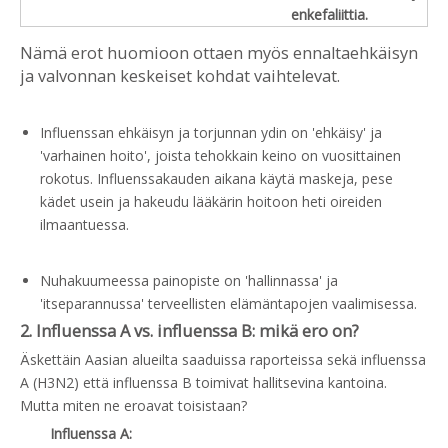
enkefaliittia.
Nämä erot huomioon ottaen myös ennaltaehkäisyn
ja valvonnan keskeiset kohdat vaihtelevat.
Influenssan ehkäisyn ja torjunnan ydin on 'ehkäisy' ja
'varhainen hoito', joista tehokkain keino on vuosittainen
rokotus. Influenssakauden aikana käytä maskeja, pese
kädet usein ja hakeudu lääkärin hoitoon heti oireiden
ilmaantuessa.
Nuhakuumeessa painopiste on 'hallinnassa' ja
'itseparannussa' terveellisten elämäntapojen vaalimisessa.
2. Influenssa A vs. influenssa B: mikä ero on?
Äskettäin Aasian alueilta saaduissa raporteissa sekä influenssa
A (H3N2) että influenssa B toimivat hallitsevina kantoina.
Mutta miten ne eroavat toisistaan?
Influenssa A: