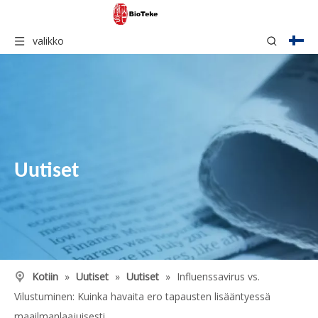
valikko
Uutiset
Kotiin
»
Uutiset
»
Uutiset
»
Influenssavirus vs.
Vilustuminen: Kuinka havaita ero tapausten lisääntyessä
maailmanlaajuisesti