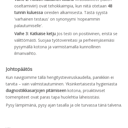
oseltamiviiri) ovat tehokkaimpia, kun niitä otetaan
48
tunnin kuluessa
oireiden alkamisesta. Tästä syystä
'varhainen testaus' on synonyymi 'nopeammin
palautumiselle'.
Vaihe 3: Katkaise ketju
Jos testi on positiivinen, eristä se
välittömästi. Suojaa työtovereitasi ja perheenjäseniäsi
pysymällä kotona ja varmistamalla kunnollinen
ilmanvaihto.
Johtopäätös
Kun navigoimme tällä hengitystieviruskaudella, paniikkiin ei
tarvita – vain valmistautuminen. Yksinkertaisesta hygieniasta
diagnostiikkasarjojen pitämiseen
kotona, proaktiiviset
toimenpiteet ovat paras tapa huolehtia läheisistäsi.
Pysy lämpimänä, pysy ajan tasalla ja ole turvassa tänä talvena.