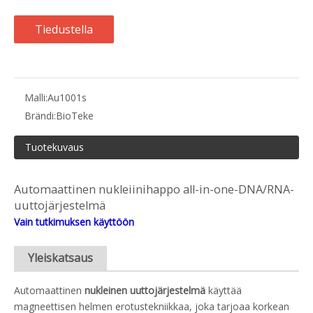
Tiedustella
Malli:
Au1001s
Brändi:
BioTeke
Tuotekuvaus
Automaattinen nukleiinihappo all-in-one-DNA/RNA-
uuttojärjestelmä
Vain tutkimuksen käyttöön
Yleiskatsaus
Automaattinen
nukleinen uuttojärjestelmä
käyttää
magneettisen helmen erotustekniikkaa, joka tarjoaa korkean