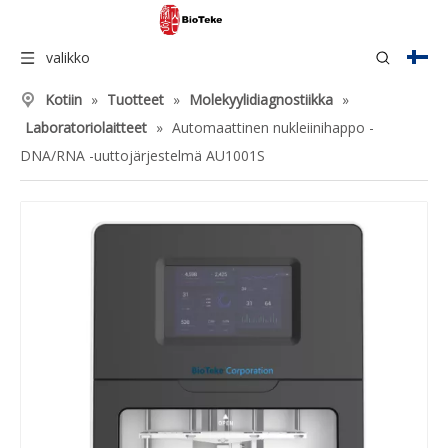
valikko
Kotiin
»
Tuotteet
»
Molekyylidiagnostiikka
»
Laboratoriolaitteet
»
Automaattinen nukleiinihappo -
DNA/RNA -uuttojärjestelmä AU1001S