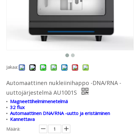
Jakaa:
Automaattinen nukleiinihappo -DNA/RNA -
uuttojärjestelmä AU1001S
Magneettihelmimenetelmä
32 flux
Automaattinen DNA/RNA -uutto ja eristäminen
Kannettava
Määrä: