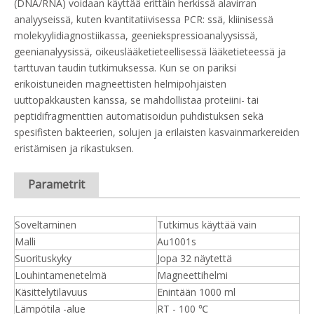
(DNA/RNA) voidaan käyttää erittäin herkissä alavirran
analyyseissä, kuten kvantitatiivisessa PCR: ssä, kliinisessä
molekyylidiagnostiikassa, geeniekspressioanalyysissä,
geenianalyysissä, oikeuslääketieteellisessä lääketieteessä ja
tarttuvan taudin tutkimuksessa. Kun se on pariksi
erikoistuneiden magneettisten helmipohjaisten
uuttopakkausten kanssa, se mahdollistaa proteiini- tai
peptidifragmenttien automatisoidun puhdistuksen sekä
spesifisten bakteerien, solujen ja erilaisten kasvainmarkereiden
eristämisen ja rikastuksen.
Parametrit
Soveltaminen
Tutkimus käyttää vain
Malli
Au1001s
Suorituskyky
Jopa 32 näytettä
Louhintamenetelmä
Magneettihelmi
Käsittelytilavuus
Enintään 1000 ml
Lämpötila -alue
RT - 100 ℃