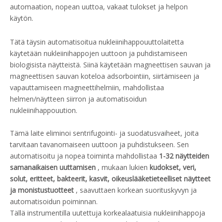
automaation, nopean uuttoa, vakaat tulokset ja helpon
käytön.
Tätä täysin automatisoitua nukleiinihappouuttolaitetta
käytetään nukleiinihappojen uuttoon ja puhdistamiseen
biologisista näytteistä. Siinä käytetään magneettisen sauvan ja
magneettisen sauvan koteloa adsorbointiin, siirtämiseen ja
vapauttamiseen magneettihelmiin, mahdollistaa
helmen/näytteen siirron ja automatisoidun
nukleiinihappouution.
Tämä laite eliminoi sentrifugointi- ja suodatusvaiheet, joita
tarvitaan tavanomaiseen uuttoon ja puhdistukseen. Sen
automatisoitu ja nopea toiminta mahdollistaa
1-32 näytteiden
samanaikaisen uuttamisen
, mukaan lukien
kudokset, veri,
solut, eritteet, bakteerit, kasvit, oikeuslääketieteelliset näytteet
ja monistustuotteet
, saavuttaen korkean suorituskyvyn ja
automatisoidun poiminnan.
Tällä instrumentilla uutettuja korkealaatuisia nukleiinihappoja