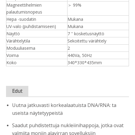
Magneettihelmien
＞ 99%
palautumisnopeus
Hepa -suodatin
Mukana
UV-valo (puhdistamiseen)
Mukana
Näyttö
7 '' kosketusnäyttö
Värähtelytila
Sekoitettu värähtely
Moduuliasema
2
Voima
440Va, 50Hz
Koko
340*330*435mm
Edut
Uutna jatkuvasti korkealaatuista DNA/RNA: ta
useista näytetyypeistä
Saadut puhdistettuja nukleiinihappoja, jotka ovat
valmiita moniin alavirran sovelluksiin