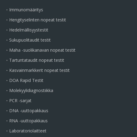
Immunomääritys
Hengityselinten nopeat testit
Hedelmällisyystestit
Sukupuolitaudit testit
Maha -suolikanavan nopeat testit
Tartuntataudit nopeat testit
Kasvainmarkkerit nopeat testit
DOA Rapid Testit
Molekyylidiagnostiikka
PCR -sarjat
DNA -uuttopakkaus
RNA -uuttopakkaus
Laboratoriolaitteet