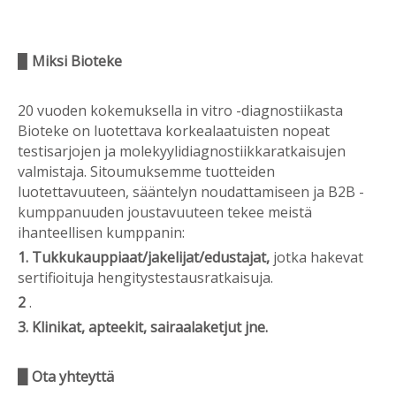
▉
Miksi Bioteke
20 vuoden kokemuksella in vitro -diagnostiikasta
Bioteke on luotettava korkealaatuisten nopeat
testisarjojen ja molekyylidiagnostiikkaratkaisujen
valmistaja. Sitoumuksemme tuotteiden
luotettavuuteen, sääntelyn noudattamiseen ja B2B -
kumppanuuden joustavuuteen tekee meistä
ihanteellisen kumppanin:
1.
Tukkukauppiaat/jakelijat/edustajat,
jotka hakevat
sertifioituja hengitystestausratkaisuja.
2
.
3. Klinikat, apteekit, sairaalaketjut jne.
▉ Ota yhteyttä