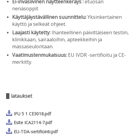
Ei-invasiivinen näytteenkeräys
:
etuosan
nenäsoppit
Käyttäjäystävällinen suunnittelu:
Yksinkertainen
käyttö ja selkeät ohjeet.
Laajasti käytetty:
Ihanteellinen päivittäiseen testiin,
klinikkaan, sairaaloihin, apteekkeihin ja
massaseulontaan.
Vaatimustenmukaisuus:
EU IVDR -sertifioitu ja CE-
merkitty.
▉
lataukset
IFU 5 1 CE3018.pdf
Esite ICA2114-7.pdf
EU-TDA-sertifiointi.pdf