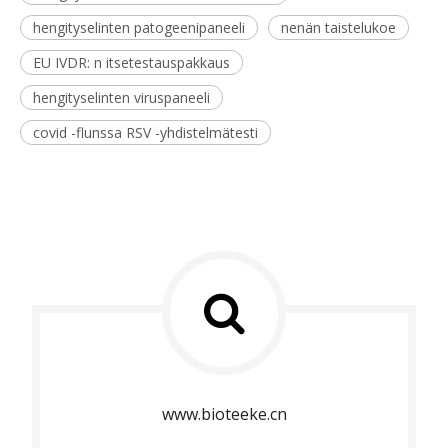
hengityselinten patogeenipaneeli
nenän taistelukoe
EU IVDR: n itsetestauspakkaus
hengityselinten viruspaneeli
covid -flunssa RSV -yhdistelmätesti
www.bioteeke.cn