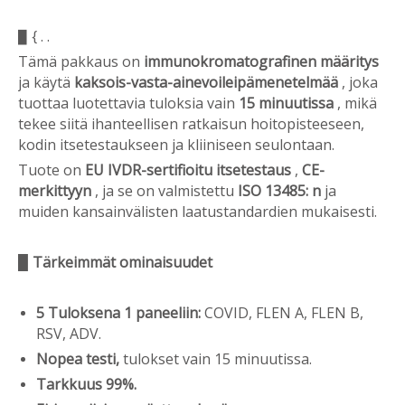
{
.
.
▉
Tämä pakkaus on
immunokromatografinen
määritys
ja käytä
kaksois-vasta-ainevoileipämenetelmää
, joka
tuottaa luotettavia tuloksia vain
15 minuutissa
, mikä
tekee siitä ihanteellisen ratkaisun hoitopisteeseen,
kodin itsetestaukseen ja kliiniseen seulontaan.
Tuote on
EU IVDR-sertifioitu itsetestaus
,
CE-
merkittyyn
, ja se on valmistettu
ISO 13485: n
ja
muiden kansainvälisten laatustandardien mukaisesti.
▉
Tärkeimmät ominaisuudet
5 Tuloksena 1 paneeliin:
COVID, FLEN A, FLEN B,
RSV, ADV.
Nopea testi,
tulokset vain 15 minuutissa.
Tarkkuus 99%.