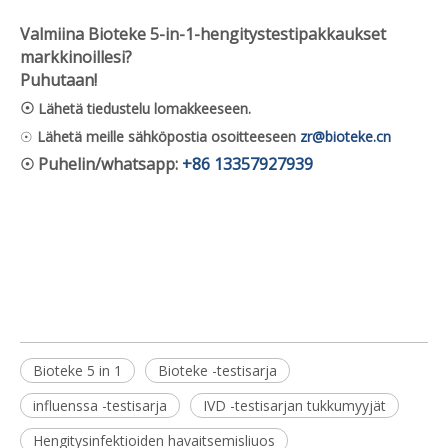
Valmiina Bioteke 5-in-1-hengitystestipakkaukset
markkinoillesi?
Puhutaan!
☉
Lähetä tiedustelu lomakkeeseen.
☉
Lähetä meille sähköpostia osoitteeseen
zr@bioteke.cn
☉ Puhelin/whatsapp:
+86 13357927939
Bioteke 5 in 1
Bioteke -testisarja
influenssa -testisarja
IVD -testisarjan tukkumyyjät
Hengitysinfektioiden havaitsemisliuos