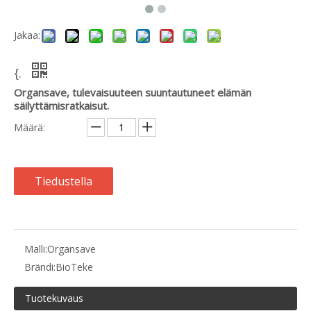
Jakaa:
{.
Organsave, tulevaisuuteen suuntautuneet elämän
säilyttämisratkaisut.
Määrä:
Tiedustella
Malli:
Organsave
Brändi:
BioTeke
Tuotekuvaus