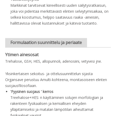
Markkinat tarvitsevat kiireellisesti uuden säilytysratkaisun,
joka voi pidentää merkittävästi elinten selviytymisaikaa, on
selkeä koostumus, helppo saatavuus raaka -aineisiin,
hallittavissa olevat kustannukset ja kätevä tuotanto.
Formulaation suunnittelu ja periaate
Ytimen ainesosat
Trehalose, GSH, HES, allopurinoli, adenosiini, vetyvesi jne.
Yksinkertaisen sekoitus- ja ottelusuunnittelun sijasta
Organsave perustuu Amulti-kohteena, monitasoiseen elinten
suojausfilosofiaan.
'Fyysinen suojaus ' kerros
Treehalose+HES: n käyttäminen solujen morfologian ja
rakenteen fysikaalisen ja kemiallisen eheyden
ylläpitämiseksi ja matalan lämpötilan aiheuttamat
fysikaaliset vauriot.