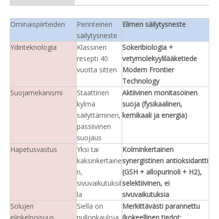
Ominaispiirteiden
Perinteinen
Elimen säilytysneste
säilytysneste
Ydinteknologia
Klassinen
Sokeribiologia +
resepti 40
vetymolekyylilääketiede
vuotta sitten
Modern Frontier
Technology
Suojamekanismi
Staattinen
Aktiivinen monitasoinen
kylmä
suoja (fysikaalinen,
säilyttäminen,
kemikaali ja energia)
passiivinen
suojaus
Hapetusvastus
Yksi tai
Kolminkertainen
kaksinkertaine
synergistinen antioksidantti
n,
(GSH + allopurinoli + H2),
sivuvaikutuksil
selektiivinen, ei
la
sivuvaikutuksia
Solujen
Siellä on
Merkittävästi parannettu
elinkelpoisuus
pullonkauloja
(kokeellinen tiedot: