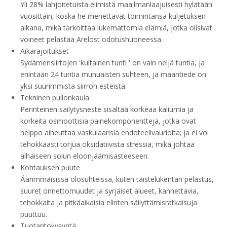
Yli 28% lahjoitetuista elimistä maailmanlaajuisesti hylätään
vuosittain, koska he menettävät toimintansa kuljetuksen
aikana, mikä tarkoittaa lukemattomia elämiä, jotka olisivat
voineet pelastaa Arelost odotushuoneessa.
Aikarajoitukset
Sydämensiirtojen 'kultainen tunti ' on vain neljä tuntia, ja
enintään 24 tuntia munuaisten suhteen, ja maantiede on
yksi suurimmista siirron esteistä.
Tekninen pullonkaula
Perinteinen säilytysneste sisältää korkeaa kaliumia ja
korkeita osmoottisia painekomponentteja, jotka ovat
helppo aiheuttaa vaskulaarisia endoteelivaurioita; ja ei voi
tehokkaasti torjua oksidatiivista stressiä, mikä johtaa
alhaiseen solun eloonjäämisasteeseen.
Kohtauksen puute
Äärimmäisissä olosuhteissa, kuten taistelukentän pelastus,
suuret onnettomuudet ja syrjäiset alueet, kannettavia,
tehokkaita ja pitkäaikaisia ​​elinten säilyttämisratkaisuja
puuttuu.
Tuotantokysyntä