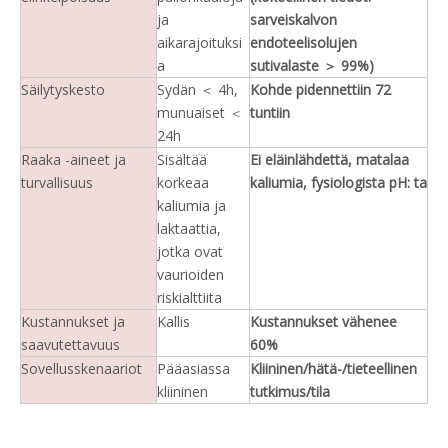
ja
sarveiskalvon
aikarajoituksi
endoteelisolujen
a
sutivalaste ＞ 99%)
Säilytyskesto
Sydän ＜ 4h,
Kohde pidennettiin 72
munuaiset ＜
tuntiin
24h
Raaka -aineet ja
Sisältää
Ei eläinlähdettä, matalaa
turvallisuus
korkeaa
kaliumia, fysiologista pH: ta
kaliumia ja
laktaattia,
jotka ovat
vaurioiden
riskialttiita
Kustannukset ja
Kallis
Kustannukset vähenee
saavutettavuus
60%
Sovellusskenaariot
Pääasiassa
Kliininen/hätä-/tieteellinen
kliininen
tutkimus/tila