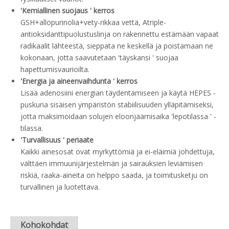
'Kemiallinen suojaus ' kerros
GSH+allopurinolia+vety-rikkaa vettä, Atriple-
antioksidanttipuolustuslinja on rakennettu estämään vapaat
radikaalit lähteestä, sieppata ne keskellä ja poistamaan ne
kokonaan, jotta saavutetaan 'täyskansi ' suojaa
hapettumisvaurioilta.
'Energia ja aineenvaihdunta ' kerros
Lisää adenosiini energian täydentämiseen ja käytä HEPES -
puskuria sisäisen ympäristön stabiilisuuden ylläpitämiseksi,
jotta maksimoidaan solujen eloonjäämisaika 'lepotilassa ' -
tilassa.
'Turvallisuus ' periaate
Kaikki ainesosat ovat myrkyttömiä ja ei-eläimiä johdettuja,
välttäen immuunijärjestelmän ja sairauksien leviämisen
riskiä, ​​raaka-aineita on helppo saada, ja toimitusketju on
turvallinen ja luotettava.
Kohokohdat