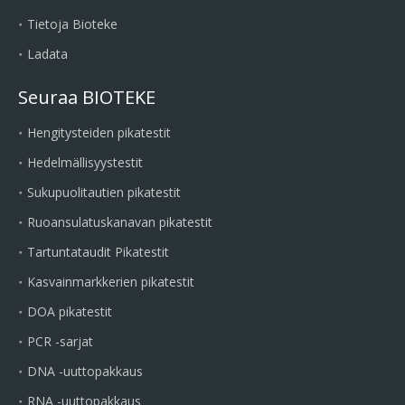
Tietoja Bioteke
Ladata
Seuraa BIOTEKE
Hengitysteiden pikatestit
Hedelmällisyystestit
Sukupuolitautien pikatestit
Ruoansulatuskanavan pikatestit
Tartuntataudit Pikatestit
Kasvainmarkkerien pikatestit
DOA pikatestit
PCR -sarjat
DNA -uuttopakkaus
RNA -uuttopakkaus