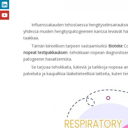
Influenssakauden tehostaessa hengityselinsairauksi
yhdessä muiden hengityspatogeenien kanssa leviävät häl
taakkaa.
Tämän kiireellisen tarpeen vastaamiseksi
Bioteke
Co
nopeat testipakkauksen
-tehokkaan nopean diagnostisen
patogeenin havaitsemista.
Se tarjoaa tehokkaita, käteviä ja tarkkoja nopeaa anti
palveluita ja kaupallisia lääketieteellisiä laitteita, kuten