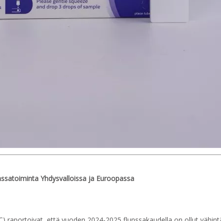
nssatoiminta Yhdysvalloissa ja Euroopassa
C) raportoivat, että vuoden 2024-2025 flunssakaudella on ollut vähint