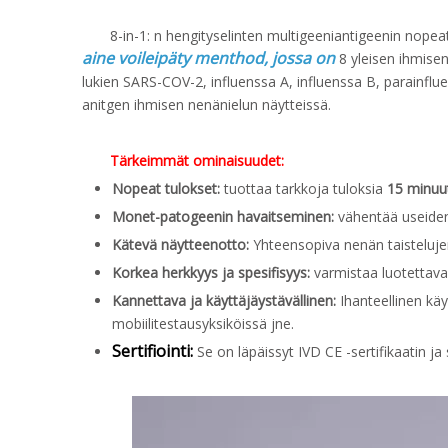
8-in-1: n hengityselinten multigeeniantigeenin nop
aine voileipäty menthod, jossa on
8 yleisen ihmise
lukien SARS-COV-2, influenssa A, influenssa B, parainf
anitgen ihmisen nenänielun näytteissä.
Tärkeimmät ominaisuudet:
Nopeat tulokset:
tuottaa tarkkoja tuloksia
15 minuu
Monet-patogeenin havaitseminen:
vähentää useiden
Kätevä näytteenotto:
Yhteensopiva nenän taisteluj
Korkea herkkyys ja spesifisyys:
varmistaa luotettava
Kannettava ja käyttäjäystävällinen:
Ihanteellinen käyt
mobiilitestausyksiköissä jne.
Sertifiointi:
Se on läpäissyt IVD CE -sertifikaatin ja 