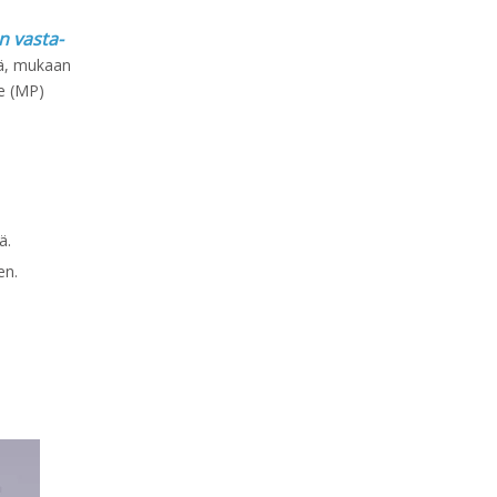
n vasta-
sä, mukaan
e (MP)
ä.
en.