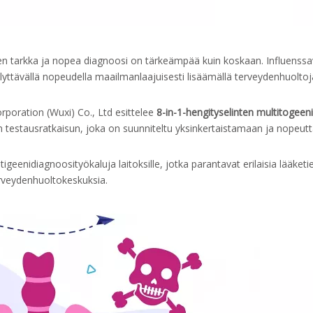
en tarkka ja nopea diagnoosi on tärkeämpää kuin koskaan. Influenssa
yttävällä nopeudella maailmanlaajuisesti lisäämällä terveydenhuoltoj
rporation (Wuxi) Co., Ltd esittelee
8-in-1-hengityselinten multitogeen
 testausratkaisun, joka on suunniteltu yksinkertaistamaan ja nopeu
geenidiagnoosityökaluja laitoksille, jotka parantavat erilaisia lääketie
 terveydenhuoltokeskuksia.