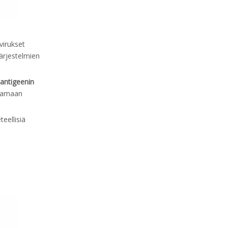
virukset
ärjestelmien
iantigeenin
ttamaan
teellisiä