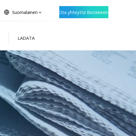
Ota yhteyttä Biotekeen
Suomalainen
LADATA