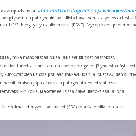
immunokromatografinen ja kaksinkertaine
eatestauspakkaus on
n hengityselinten patogeenin laadullista havaitsemista yhdessä testis
luenza 1/2/3, hengityssynzaalinen virus (RSVE). Mycoplasma pneumonia
tissa
, mikä mahdollistaa oikea -aikaiset kliiniset päätökset.
 testien tarvetta tunnistamalla useita patogeenejä yhdestä näytteest
en, kurkkutappien kanssa potilaan mukavuuden ja joustavuuden suhte
n havaitsemisen jopa alhaisissa patogeenikonsentraatioissa.
ettäväksi klinikoilla, lääketieteellisissä palvelulaitoksissa ja jopa
sillä on ilmaiset myyntitodistukset (FSC) monilla mailla ja alueilla.