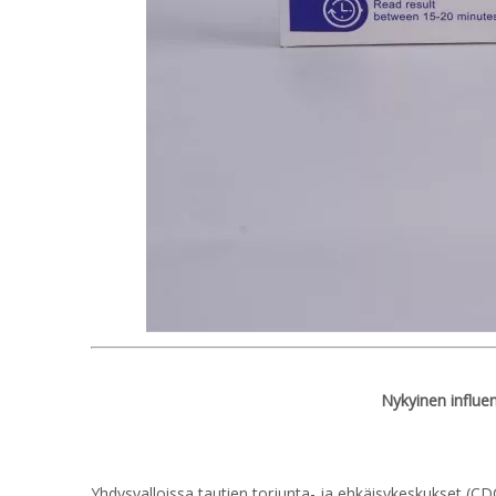
Nykyinen influe
Yhdysvalloissa tautien torjunta- ja ehkäisykeskukset (CD