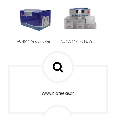
AU4611 Virus-nukleiinihappo-DNA-RNA-nopea uuttopakkaus (spin-pylväs)
AU17011/17012 Valmistettu virus -DNA -RNA -nukleiinihappouuttopakkaus (magneettiset helmet)
www.bioteeke.cn