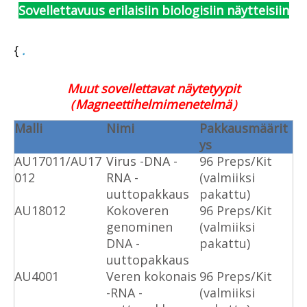
Sovellettavuus erilaisiin biologisiin näytteisiin
{
.
Muut sovellettavat näytetyypit
（Magneettihelmimenetelmä）
Malli
Nimi
Pakkausmäärit
ys
AU17011/AU17
Virus -DNA -
96 Preps/Kit
012
RNA -
(valmiiksi
uuttopakkaus
pakattu)
AU18012
Kokoveren
96 Preps/Kit
genominen
(valmiiksi
DNA -
pakattu)
uuttopakkaus
AU4001
Veren kokonais
96 Preps/Kit
-RNA -
(valmiiksi