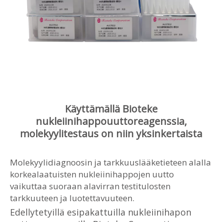
Käyttämällä Bioteke
nukleiinihappouuttoreagenssia,
molekyylitestaus on niin yksinkertaista
Molekyylidiagnoosin ja tarkkuuslääketieteen alalla
korkealaatuisten nukleiinihappojen uutto
vaikuttaa suoraan alavirran testitulosten
tarkkuuteen ja luotettavuuteen.
Edellytetyillä esipakattuilla nukleiinihapon