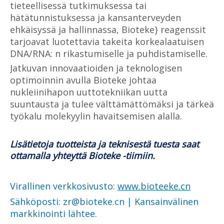
tieteellisessä tutkimuksessa tai
hätätunnistuksessa ja kansanterveyden
ehkäisyssä ja hallinnassa, Bioteke} reagenssit
tarjoavat luotettavia takeita korkealaatuisen
DNA/RNA: n rikastumiselle ja puhdistamiselle.
Jatkuvan innovaatioiden ja teknologisen
optimoinnin avulla Bioteke johtaa
nukleiinihapon uuttotekniikan uutta
suuntausta ja tulee välttämättömäksi ja tärkeä
työkalu molekyylin havaitsemisen alalla.
Lisätietoja tuotteista ja teknisestä tuesta saat
ottamalla yhteyttä Bioteke -tiimiin.
Virallinen verkkosivusto:
www.bioteeke.cn
Sähköposti: zr@bioteke.cn | Kansainvälinen
markkinointi lähtee.