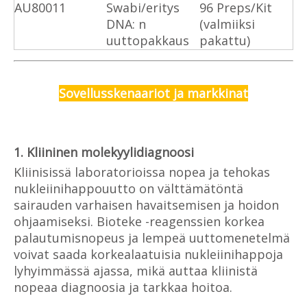
AU80011
Swabi/eritys
96 Preps/Kit
DNA: n
(valmiiksi
uuttopakkaus
pakattu)
Sovellusskenaariot ja markkinat
1. Kliininen molekyylidiagnoosi
Kliinisissä laboratorioissa nopea ja tehokas
nukleiinihappouutto on välttämätöntä
sairauden varhaisen havaitsemisen ja hoidon
ohjaamiseksi. Bioteke -reagenssien korkea
palautumisnopeus ja lempeä uuttomenetelmä
voivat saada korkealaatuisia nukleiinihappoja
lyhyimmässä ajassa, mikä auttaa kliinistä
nopeaa diagnoosia ja tarkkaa hoitoa.