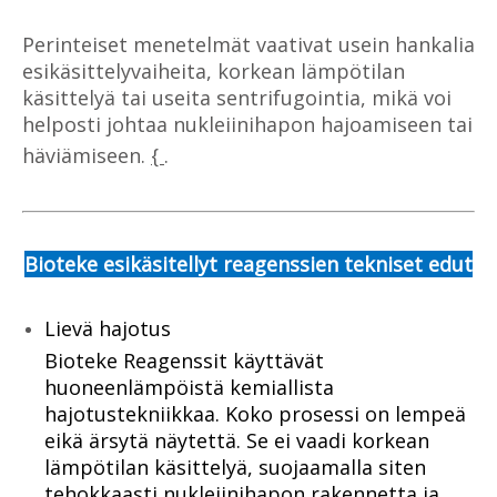
Perinteiset menetelmät vaativat usein hankalia
esikäsittelyvaiheita, korkean lämpötilan
käsittelyä tai useita sentrifugointia, mikä voi
helposti johtaa nukleiinihapon hajoamiseen tai
häviämiseen.
{
.
Bioteke esikäsitellyt reagenssien tekniset edut
Lievä hajotus
Bioteke Reagenssit käyttävät
huoneenlämpöistä kemiallista
hajotustekniikkaa. Koko prosessi on lempeä
eikä ärsytä näytettä. Se ei vaadi korkean
lämpötilan käsittelyä, suojaamalla siten
tehokkaasti nukleiinihapon rakennetta ja