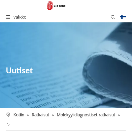
valikko
Uutiset
Kotiin
»
Ratkaisut
»
Molekyylidiagnostiset ratkaisut
»
{.