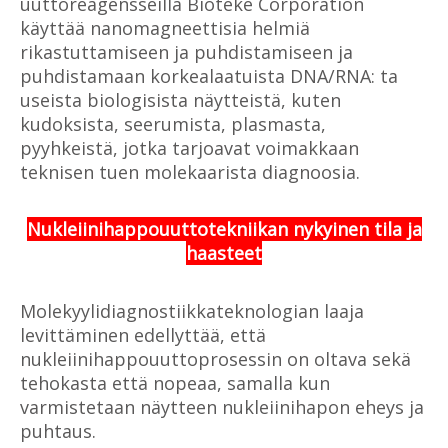
uuttoreagensseilla Bioteke Corporation
käyttää nanomagneettisia helmiä
rikastuttamiseen ja puhdistamiseen ja
puhdistamaan korkealaatuista DNA/RNA: ta
useista biologisista näytteistä, kuten
kudoksista, seerumista, plasmasta,
pyyhkeistä, jotka tarjoavat voimakkaan
teknisen tuen molekaarista diagnoosia.
Nukleiinihappouuttotekniikan nykyinen tila ja
haasteet
Molekyylidiagnostiikkateknologian laaja
levittäminen edellyttää, että
nukleiinihappouuttoprosessin on oltava sekä
tehokasta että nopeaa, samalla kun
varmistetaan näytteen nukleiinihapon eheys ja
puhtaus.