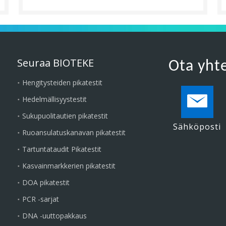
Seuraa BIOTEKE
Ota yht
Hengitysteiden pikatestit
Hedelmällisyystestit
Sukupuolitautien pikatestit
Sähköposti
Ruoansulatuskanavan pikatestit
Tartuntataudit Pikatestit
Kasvainmarkkerien pikatestit
DOA pikatestit
PCR -sarjat
DNA -uuttopakkaus