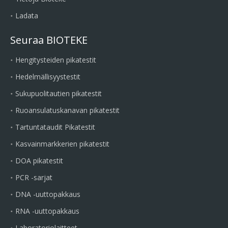
Ladata
Seuraa BIOTEKE
Hengitysteiden pikatestit
Hedelmällisyystestit
Sukupuolitautien pikatestit
Ruoansulatuskanavan pikatestit
Tartuntataudit Pikatestit
Kasvainmarkkerien pikatestit
DOA pikatestit
PCR -sarjat
DNA -uuttopakkaus
RNA -uuttopakkaus
Laboratoriolaitteet