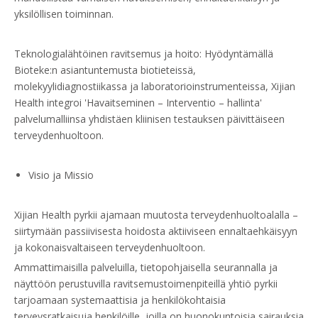
yksilöllisen toiminnan.
Teknologialähtöinen ravitsemus ja hoito: Hyödyntämällä
Bioteke:n asiantuntemusta biotieteissä,
molekyylidiagnostiikassa ja laboratorioinstrumenteissa, Xijian
Health integroi 'Havaitseminen – Interventio – hallinta'
palvelumalliinsa yhdistäen kliinisen testauksen päivittäiseen
terveydenhuoltoon.
Visio ja Missio
Xijian Health pyrkii ajamaan muutosta terveydenhuoltoalalla –
siirtymään passiivisesta hoidosta aktiiviseen ennaltaehkäisyyn
ja kokonaisvaltaiseen terveydenhuoltoon.
Ammattimaisilla palveluilla, tietopohjaisella seurannalla ja
näyttöön perustuvilla ravitsemustoimenpiteillä yhtiö pyrkii
tarjoamaan systemaattisia ja henkilökohtaisia ​​
terveysratkaisuja henkilöille, joilla on huonokuntoisia sairauksia