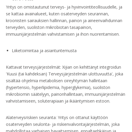
Yritys on omistautunut terveys- ja hyvinvointiteollisuudelle, ja
se kattaa avainalueet, kuten osaterveyden seurannan,
kroonisten sairauksien hallinnan, painon ja aineenvaihdunnan
terveyden, suoliston mikrobiotan tasapainon,
immuunijärjestelmän vahvistamisen ja ihon nuorentamisen.
Liiketoimintaa ja asiantuntemusta
Kattavat terveysjärjestelmät: Xijian on kehittänyt integroidun
'Kuusi (tai kahdeksan) Terveysjärjestelmän ulottuvuutta', joka
sisältää ohjelmia metabolisen oireyhtymän hallintaan
(hypertensio, hyperlipidemia, hyperglykemia), suoliston
mikrobiomin säätelyyn, painonhallintaan, immuunijärjestelmän
vahvistamiseen, soluterapiaan ja ikääntymisen estoon.
Alaterveysriskien seuranta: Yritys on ottanut käyttöön
osaterveyden seulonta- ja riskienvalvontajärjestelmän, joka
mahdollistaa varhaisen havaitsemisen, ennaltaehkäisyn ja