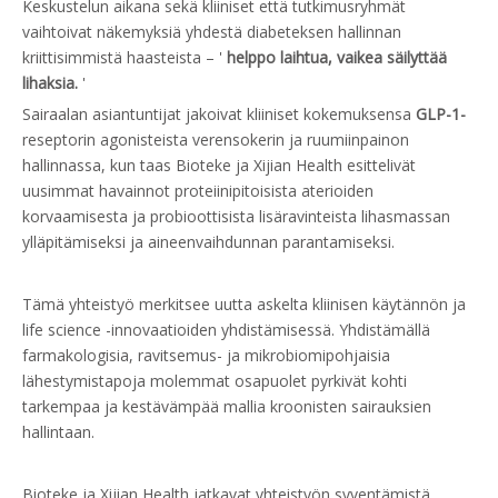
Keskustelun aikana sekä kliiniset että tutkimusryhmät
vaihtoivat näkemyksiä yhdestä diabeteksen hallinnan
kriittisimmistä haasteista – '
helppo laihtua, vaikea säilyttää
lihaksia.
'
Sairaalan asiantuntijat jakoivat kliiniset kokemuksensa
GLP-1-
reseptorin agonisteista verensokerin ja ruumiinpainon
hallinnassa, kun taas Bioteke ja Xijian Health esittelivät
uusimmat havainnot proteiinipitoisista aterioiden
korvaamisesta ja probioottisista lisäravinteista lihasmassan
ylläpitämiseksi ja aineenvaihdunnan parantamiseksi.
Tämä yhteistyö merkitsee uutta askelta kliinisen käytännön ja
life science -innovaatioiden yhdistämisessä. Yhdistämällä
farmakologisia, ravitsemus- ja mikrobiomipohjaisia ​​
lähestymistapoja molemmat osapuolet pyrkivät kohti
tarkempaa ja kestävämpää mallia kroonisten sairauksien
hallintaan.
Bioteke ja Xijian Health jatkavat yhteistyön syventämistä