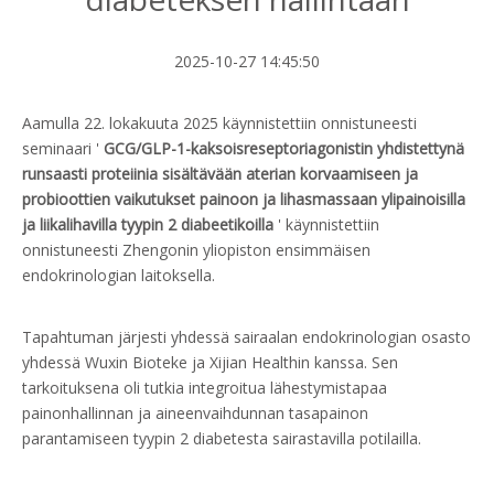
2025-10-27 14:45:50
Aamulla 22. lokakuuta 2025 käynnistettiin onnistuneesti
seminaari '
GCG/GLP-1-kaksoisreseptoriagonistin yhdistettynä
runsaasti proteiinia sisältävään aterian korvaamiseen ja
probioottien vaikutukset painoon ja lihasmassaan ylipainoisilla
ja liikalihavilla tyypin 2 diabeetikoilla
' käynnistettiin
onnistuneesti Zhengonin yliopiston ensimmäisen
endokrinologian laitoksella.
Tapahtuman järjesti yhdessä sairaalan endokrinologian osasto
yhdessä Wuxin Bioteke ja Xijian Healthin kanssa. Sen
tarkoituksena oli tutkia integroitua lähestymistapaa
painonhallinnan ja aineenvaihdunnan tasapainon
parantamiseen tyypin 2 diabetesta sairastavilla potilailla.