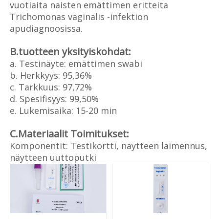
vuotiaita naisten emättimen eritteita
Trichomonas vaginalis -infektion
apudiagnoosissa.
B.tuotteen yksityiskohdat:
a. Testinäyte: emättimen swabi
b. Herkkyys: 95,36%
c. Tarkkuus: 97,72%
d. Spesifisyys: 99,50%
e. Lukemisaika: 15-20 min
C.Materiaalit Toimitukset:
Komponentit: Testikortti, näytteen laimennus,
näytteen uuttoputki