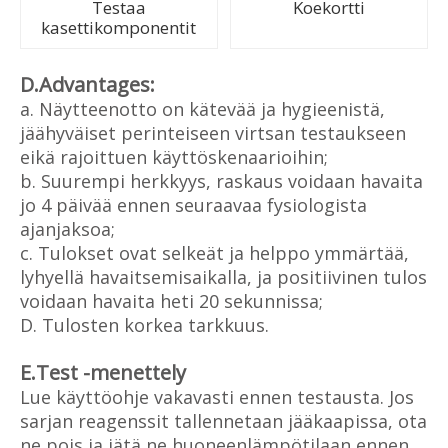
Testaa
Koekortti
kasettikomponentit
D.Advantages:
a. Näytteenotto on kätevää ja hygieenistä,
jäähyväiset perinteiseen virtsan testaukseen
eikä rajoittuen käyttöskenaarioihin;
b. Suurempi herkkyys, raskaus voidaan havaita
jo 4 päivää ennen seuraavaa fysiologista
ajanjaksoa;
c. Tulokset ovat selkeät ja helppo ymmärtää,
lyhyellä havaitsemisaikalla, ja positiivinen tulos
voidaan havaita heti 20 sekunnissa;
D. Tulosten korkea tarkkuus.
E.Test -menettely
Lue käyttöohje vakavasti ennen testausta. Jos
sarjan reagenssit tallennetaan jääkaapissa, ota
ne pois ja jätä ne huoneenlämpötilaan ennen