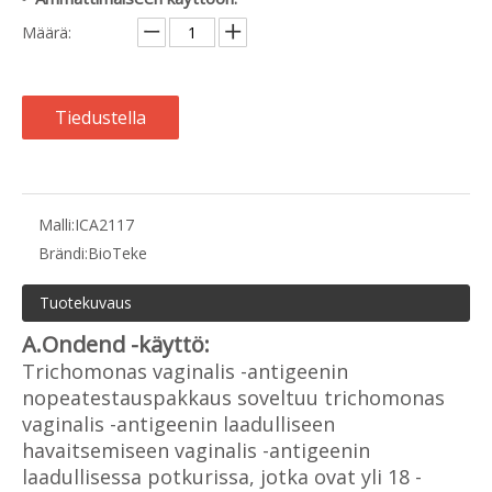
Määrä:
Tiedustella
Malli:
ICA2117
Brändi:
BioTeke
Tuotekuvaus
A.Ondend -käyttö:
Trichomonas vaginalis -antigeenin
nopeatestauspakkaus soveltuu trichomonas
vaginalis -antigeenin laadulliseen
havaitsemiseen vaginalis -antigeenin
laadullisessa potkurissa, jotka ovat yli 18 -