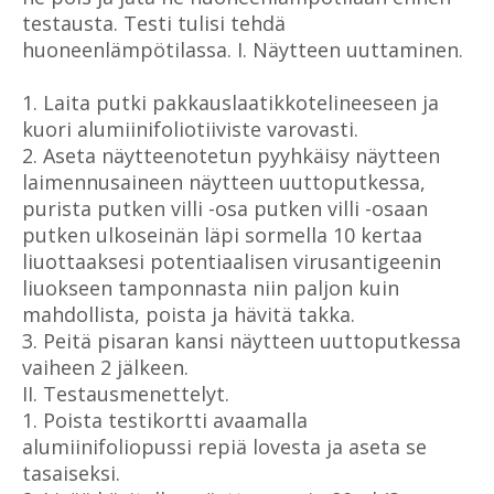
testausta. Testi tulisi tehdä
huoneenlämpötilassa. I. Näytteen uuttaminen.
1. Laita putki pakkauslaatikkotelineeseen ja
kuori alumiinifoliotiiviste varovasti.
2. Aseta näytteenotetun pyyhkäisy näytteen
laimennusaineen näytteen uuttoputkessa,
purista putken villi -osa putken villi -osaan
putken ulkoseinän läpi sormella 10 kertaa
liuottaaksesi potentiaalisen virusantigeenin
liuokseen tamponnasta niin paljon kuin
mahdollista, poista ja hävitä takka.
3. Peitä pisaran kansi näytteen uuttoputkessa
vaiheen 2 jälkeen.
II. Testausmenettelyt.
1. Poista testikortti avaamalla
alumiinifoliopussi repiä lovesta ja aseta se
tasaiseksi.