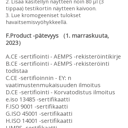
2. Lisää käsitellyn näytteen noin 80 μl (3
tippaa) testikortin näytteen kaivoon.
3. Lue kromogeeniset tulokset
havaitsemisvyöhykkeellä.
F.Product -pätevyys （1. marraskuuta,
2023）
A.CE -sertifiointi - AEMPS -rekisteröintikirje
B.CE -sertifiointi - AEMPS -rekisteröinti
todistaa
C.CE -sertifioinnin - EY: n
vaatimustenmukaisuuden ilmoitus
D.CE -sertifiointi - Korvatodistus ilmoitus
e.iso 13485 -sertifikaatti
F.ISO 9001 -sertifikaatti
G.ISO 45001 -sertifikaatti
H.ISO 14001 -sertifikaatti
I.IMPS -sertifikaatti