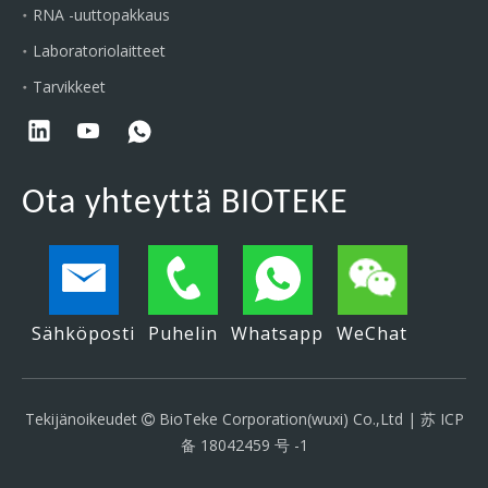
RNA -uuttopakkaus
Laboratoriolaitteet
Tarvikkeet
Ota yhteyttä BIOTEKE
Sähköposti
Puhelin
Whatsapp
WeChat
Tekijänoikeudet
BioTeke Corporation(wuxi) Co.,Ltd |
苏 ICP

备 18042459 号 -1