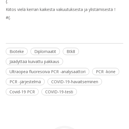
{.
Kiitos vielä kerran kaikesta vakuutuksesta ja ylistämisestä！
#{.
Bioteke
Diplomaatit
Btk8
Jäädyttää kuivattu pakkaus
Ultraopea fluoresoiva PCR -analysaattori
PCR -kone
PCR -järjestelmä
COVID-19-havaitseminen
Covid-19 PCR
COVID-19-testi