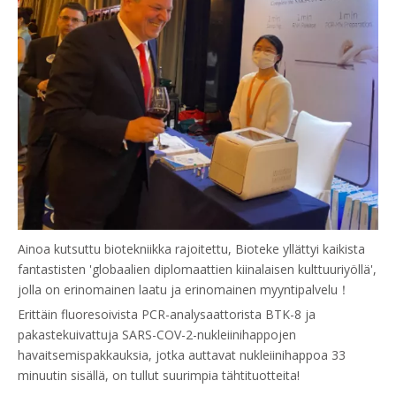
Ainoa kutsuttu biotekniikka rajoitettu, Bioteke yllättyi kaikista
fantastisten 'globaalien diplomaattien kiinalaisen kulttuuriyöllä',
jolla on erinomainen laatu ja erinomainen myyntipalvelu！
Erittäin fluoresoivista PCR-analysaattorista BTK-8 ja
pakastekuivattuja SARS-COV-2-nukleiinihappojen
havaitsemispakkauksia, jotka auttavat nukleiinihappoa 33
minuutin sisällä, on tullut suurimpia tähtituotteita!