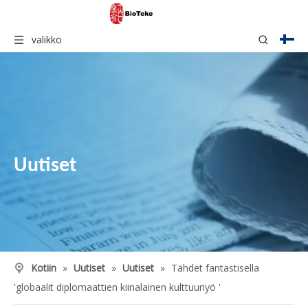
valikko
Uutiset
Kotiin
»
Uutiset
»
Uutiset
»
Tähdet fantastisella
'globaalit diplomaattien kiinalainen kulttuuriyö '