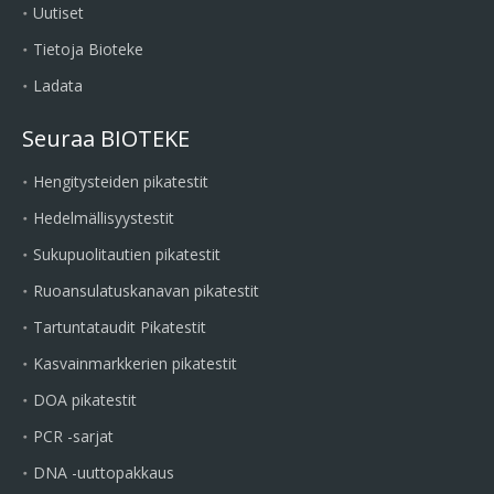
Uutiset
Tietoja Bioteke
Ladata
Seuraa BIOTEKE
Hengitysteiden pikatestit
Hedelmällisyystestit
Sukupuolitautien pikatestit
Ruoansulatuskanavan pikatestit
Tartuntataudit Pikatestit
Kasvainmarkkerien pikatestit
DOA pikatestit
PCR -sarjat
DNA -uuttopakkaus