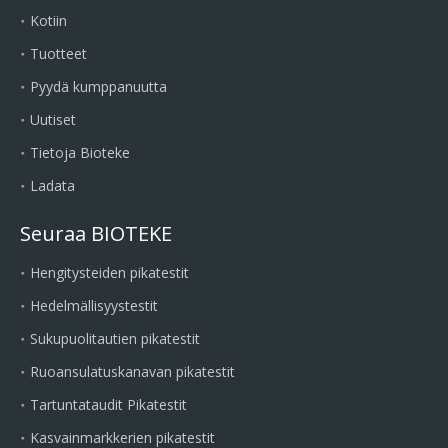
Kotiin
Tuotteet
Pyydä kumppanuutta
Uutiset
Tietoja Bioteke
Ladata
Seuraa BIOTEKE
Hengitysteiden pikatestit
Hedelmällisyystestit
Sukupuolitautien pikatestit
Ruoansulatuskanavan pikatestit
Tartuntataudit Pikatestit
Kasvainmarkkerien pikatestit