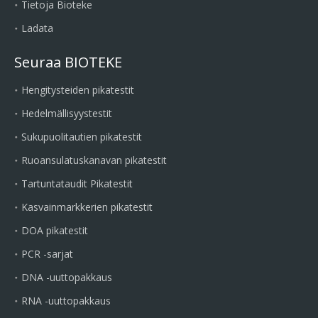
Tietoja Bioteke
Ladata
Seuraa BIOTEKE
Hengitysteiden pikatestit
Hedelmällisyystestit
Sukupuolitautien pikatestit
Ruoansulatuskanavan pikatestit
Tartuntataudit Pikatestit
Kasvainmarkkerien pikatestit
DOA pikatestit
PCR -sarjat
DNA -uuttopakkaus
RNA -uuttopakkaus