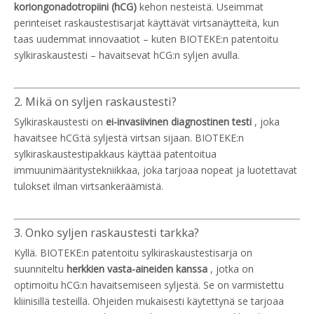
koriongonadotropiini (hCG)
kehon nesteistä. Useimmat
perinteiset raskaustestisarjat käyttävät virtsanäytteitä, kun
taas uudemmat innovaatiot – kuten BIOTEKE:n patentoitu
sylkiraskaustesti – havaitsevat hCG:n syljen avulla.
2. Mikä on syljen raskaustesti?
Sylkiraskaustesti on
ei-invasiivinen diagnostinen testi
, joka
havaitsee hCG:tä syljestä virtsan sijaan. BIOTEKE:n
sylkiraskaustestipakkaus käyttää patentoitua
immuunimääritystekniikkaa, joka tarjoaa nopeat ja luotettavat
tulokset ilman virtsankeräämistä.
3. Onko syljen raskaustesti tarkka?
Kyllä. BIOTEKE:n patentoitu sylkiraskaustestisarja on
suunniteltu
herkkien vasta-aineiden kanssa
, jotka on
optimoitu hCG:n havaitsemiseen syljestä. Se on varmistettu
kliinisillä testeillä. Ohjeiden mukaisesti käytettynä se tarjoaa