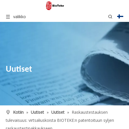
valikko
Uutiset
Kotiin
»
Uutiset
»
Uutiset
»
Raskaustestauksen
tulevaisuus: virtsaliuskoista BIOTEKE:n patentoituun syljen
raskaustestipakkaukseen