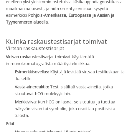
edelleen yksi yleisimmin ostetuista käsikauppadiagnostiikasta
maailmanlaajuisesti, ja niillä on erityisen suuri kysyntä
esimerkiksi
Pohjois-Amerikassa, Euroopassa ja Aasian ja
Tyynenmeren alueella.
.
Kuinka raskaustestisarjat toimivat
Virtsan raskaustestisarjat
Virtsan raskaustestisarjat
toimivat käyttämällä
immunokromatografista määritystekniikkaa:
Esimerkkisovellus:
Käyttäjä levittää virtsaa testiliuskaan tai
-kasetille.
Vasta-ainereaktio:
Testi sisältää vasta-aineita, jotka
sitoutuvat hCG-molekyyleihin.
Merkkiviiva:
Kun hCG on läsnä, se sitoutuu ja tuottaa
näkyvän viivan tai symbolin, joka osoittaa positiivista
tulosta.
Edut:
Nopeat tulokset (yleensä 15 minuutissa)