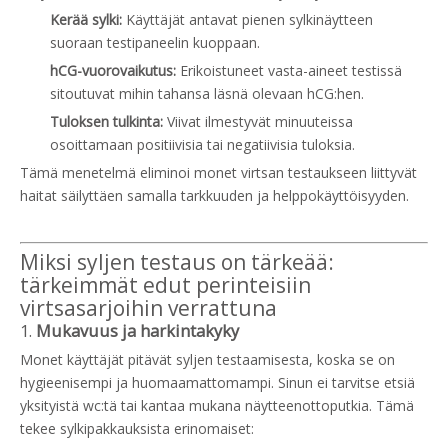
Kerää sylki:
Käyttäjät antavat pienen sylkinäytteen
suoraan testipaneelin kuoppaan.
hCG-vuorovaikutus:
Erikoistuneet vasta-aineet testissä
sitoutuvat mihin tahansa läsnä olevaan hCG:hen.
Tuloksen tulkinta:
Viivat ilmestyvät minuuteissa
osoittamaan positiivisia tai negatiivisia tuloksia.
Tämä menetelmä eliminoi monet virtsan testaukseen liittyvät
haitat säilyttäen samalla tarkkuuden ja helppokäyttöisyyden.
Miksi syljen testaus on tärkeää:
tärkeimmät edut perinteisiin
virtsasarjoihin verrattuna
1.
Mukavuus ja harkintakyky
Monet käyttäjät pitävät syljen testaamisesta, koska se on
hygieenisempi ja huomaamattomampi. Sinun ei tarvitse etsiä
yksityistä wc:tä tai kantaa mukana näytteenottoputkia. Tämä
tekee sylkipakkauksista erinomaiset: