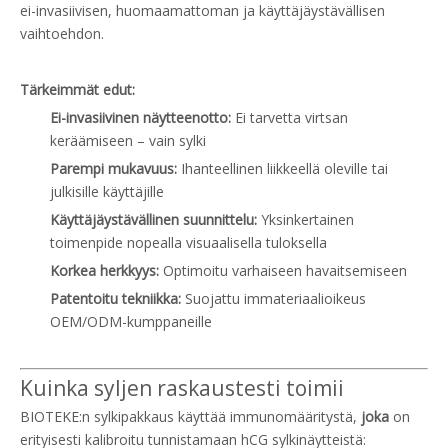
ei-invasiivisen, huomaamattoman ja käyttäjäystävällisen
vaihtoehdon.
Tärkeimmät edut:
Ei-invasiivinen näytteenotto:
Ei tarvetta virtsan
keräämiseen – vain sylki
Parempi mukavuus:
Ihanteellinen liikkeellä oleville tai
julkisille käyttäjille
Käyttäjäystävällinen suunnittelu:
Yksinkertainen
toimenpide nopealla visuaalisella tuloksella
Korkea herkkyys:
Optimoitu varhaiseen havaitsemiseen
Patentoitu tekniikka:
Suojattu immateriaalioikeus
OEM/ODM-kumppaneille
Kuinka syljen raskaustesti toimii
BIOTEKE:n sylkipakkaus käyttää immunomääritystä,
joka
on
erityisesti kalibroitu tunnistamaan hCG sylkinäytteistä: