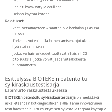
Laajalti hyväksytty ja edullinen
Helppo käyttää kotona
Rajoitukset:
Vaatii virtsanäytteen – saattaa olla hankalaa julkisissa
tiloissa
Tarkkuus voi vaihdella laimentamisen, ajoituksen ja
hydratoinnin mukaan
Jotkut varhaisraskaudet tuottavat alhaisia ​​hCG-
pitoisuuksia, jotka voivat jäädä virtsakokeista
huomaamatta
Esittelyssä BIOTEKE:n patentoitu
sylkiraskaustestisarja
Läpimurto raskaustestauksessa
BIOTEKE:n patentoitu sylkiraskaustestisarja
on merkittävä
askel eteenpäin kotidiagnostiikan alalla. Tämä innovatiivinen
testi havaitsee hCG:n esiintymisen syljestä
ja
tarjoaa käyttäjille