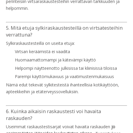
perinteisiin virtsaraskaustesteihin verrattavan tarkkuuden ja
helpommin.
5. Mitä etuja sylkiraskaustesteillä on virtsatesteihin
verrattuna?
Sylkiraskaustesteillä on useita etuja:
Virtsan keräämistä ei vaadita
Huomaamattomampi ja kätevämpi käyttö
Helpompi näytteenotto julkisissa tai kliinisissä tiloissa
Parempi käyttömukavuus ja vaatimustenmukaisuus
Nämä edut tekevät sylkitesteistä ihanteellisia kotikäyttöön,
apteekkeihin ja etäterveyssovelluksiin.
6. Kuinka aikaisin raskaustesti voi havaita
raskauden?
Useimmat raskaustestisarjat voivat havaita raskauden
jo