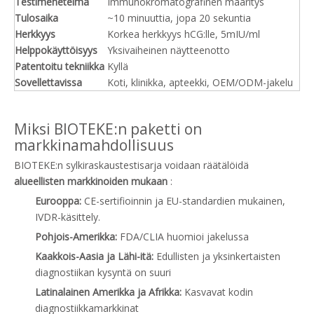
Testimenetelmä
Immunokromatografinen määritys
Tulosaika
~10 minuuttia, jopa 20 sekuntia
Herkkyys
Korkea herkkyys hCG:lle, 5mIU/ml
Helppokäyttöisyys
Yksivaiheinen näytteenotto
Patentoitu tekniikka
Kyllä
Sovellettavissa
Koti, klinikka, apteekki, OEM/ODM-jakelu
Miksi BIOTEKE:n paketti on
markkinamahdollisuus
BIOTEKE:n sylkiraskaustestisarja voidaan räätälöidä
alueellisten markkinoiden mukaan
:
Eurooppa:
CE-sertifioinnin ja EU-standardien mukainen,
IVDR-käsittely.
Pohjois-Amerikka:
FDA/CLIA huomioi jakelussa
Kaakkois-Aasia ja Lähi-itä:
Edullisten ja yksinkertaisten
diagnostiikan kysyntä on suuri
Latinalainen Amerikka ja Afrikka:
Kasvavat kodin
diagnostiikkamarkkinat