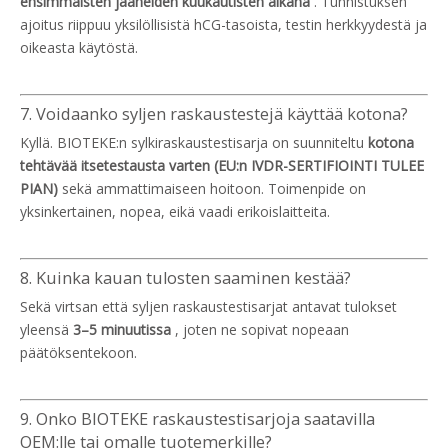
ensimmäisten jääneiden kuukautisten aikana
. Tunnistuksen
ajoitus riippuu yksilöllisistä hCG-tasoista, testin herkkyydestä ja
oikeasta käytöstä.
7. Voidaanko syljen raskaustestejä käyttää kotona?
Kyllä. BIOTEKE:n sylkiraskaustestisarja on suunniteltu
kotona
tehtävää itsetestausta varten (EU:n IVDR-SERTIFIOINTI TULEE
PIAN)
sekä ammattimaiseen hoitoon. Toimenpide on
yksinkertainen, nopea, eikä vaadi erikoislaitteita.
8. Kuinka kauan tulosten saaminen kestää?
Sekä virtsan että syljen raskaustestisarjat antavat tulokset
yleensä
3–5 minuutissa
, joten ne sopivat nopeaan
päätöksentekoon.
9. Onko BIOTEKE raskaustestisarjoja saatavilla
OEM:lle tai omalle tuotemerkille?