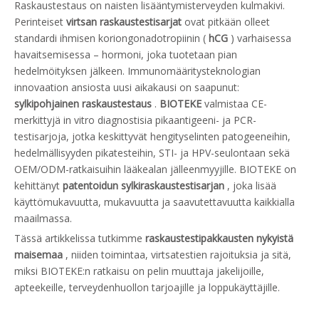
Raskaustestaus on naisten lisääntymisterveyden kulmakivi.
Perinteiset
virtsan raskaustestisarjat
ovat pitkään olleet
standardi ihmisen koriongonadotropiinin (
hCG
) varhaisessa
havaitsemisessa – hormoni, joka tuotetaan pian
hedelmöityksen jälkeen. Immunomääritysteknologian
innovaation ansiosta uusi aikakausi on saapunut:
sylkipohjainen raskaustestaus
.
BIOTEKE
valmistaa CE-
merkittyjä in vitro diagnostisia pikaantigeeni- ja PCR-
testisarjoja, jotka keskittyvät hengityselinten patogeeneihin,
hedelmällisyyden pikatesteihin, STI- ja HPV-seulontaan sekä
OEM/ODM-ratkaisuihin lääkealan jälleenmyyjille. BIOTEKE on
kehittänyt
patentoidun sylkiraskaustestisarjan
, joka lisää
käyttömukavuutta, mukavuutta ja saavutettavuutta kaikkialla
maailmassa.
Tässä artikkelissa tutkimme
raskaustestipakkausten nykyistä
maisemaa
, niiden toimintaa, virtsatestien rajoituksia ja sitä,
miksi BIOTEKE:n ratkaisu on pelin muuttaja jakelijoille,
apteekeille, terveydenhuollon tarjoajille ja loppukäyttäjille.