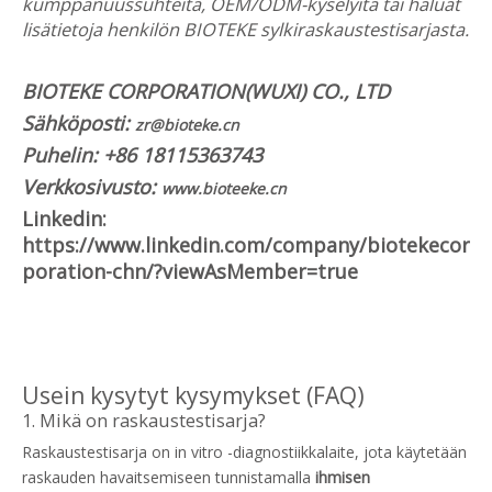
kumppanuussuhteita, OEM/ODM-kyselyitä tai haluat
lisätietoja henkilön BIOTEKE sylkiraskaustestisarjasta.
BIOTEKE CORPORATION(WUXI) CO., LTD
Sähköposti:
zr@bioteke.cn
Puhelin: +86 18115363743
Verkkosivusto:
www.bioteeke.cn
Linkedin:
https://www.linkedin.com/company/biotekecor
poration-chn/?viewAsMember=true
Usein kysytyt kysymykset (FAQ)
1. Mikä on raskaustestisarja?
Raskaustestisarja on in vitro -diagnostiikkalaite, jota käytetään
raskauden havaitsemiseen tunnistamalla
ihmisen