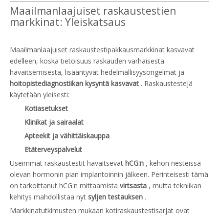
Maailmanlaajuiset raskaustestien
markkinat: Yleiskatsaus
Maailmanlaajuiset raskaustestipakkausmarkkinat kasvavat
edelleen, koska tietoisuus raskauden varhaisesta
havaitsemisesta, lisääntyvät hedelmällisyysongelmat ja
hoitopistediagnostiikan kysyntä kasvavat
. Raskaustestejä
käytetään yleisesti:
Kotiasetukset
Klinikat ja sairaalat
Apteekit ja vähittäiskauppa
Etäterveyspalvelut
Useimmat raskaustestit havaitsevat
hCG:n
, kehon nesteissä
olevan hormonin pian implantoinnin jälkeen. Perinteisesti tämä
on tarkoittanut hCG:n mittaamista
virtsasta
, mutta tekniikan
kehitys mahdollistaa nyt
syljen testauksen
.
Markkinatutkimusten mukaan kotiraskaustestisarjat ovat