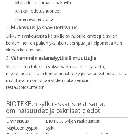
Matkailu ja elämäntapakäyttö
Klinikan odotushuoneet
Etäterveysneuvonta
2.
Mukavuus ja saavutettavuus
Liikkumisvaikeuksista kärsiville tai nuorille käyttäjille syljen
kerääminen on paljon yksinkertaisempaa ja helpompaa kuin
virtsan kerääminen.
3.
Vähemmän esianalyyttisiä muuttujia
Virtsatestien tuloksiin voivat vaikuttaa nesteytystila,
näytteenottoaika ja kontaminaatio. Syljenkeruu vähentää näitä
muuttujia, mikä johtaa yhdenmukaisempiin
testausolosuhteisiin.
BIOTEKE:n sylkiraskaustestisarja:
ominaisuudet ja tekniset tiedot
Ominaisuus
BIOTEKE Syljen raskaustesti
Näytteen tyyppi
Sylki