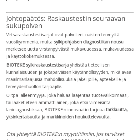
Johtopäätös: Raskaustestin seuraavan
sukupolven
Virtsaraskaustestisarjat ovat palvelleet naisten terveyttä
vuosikymmeniä, mutta
sylkipohjaisen diagnostiikan nousu
merkitsee uutta virstanpylvästä mukavuudessa, mukavuudessa
ja käyttökokemuksessa.
BIOTEKE sylkiraskaustestisarja
yhdistää tieteellisen
kurinalaisuuden ja jokapäiväisen käytännöllisyyden, mikä avaa
maailmanlaajuisia mahdollisuuksia jakelijoille, apteekeille ja
terveydenhuollon tarjoajille.
Olitpa jälleenmyyjä, joka haluaa laajentaa tuotevalikoimaasi,
tai lääketieteen ammattilainen, joka etsii viimeisintä
lähidiagnostiikkaa, BIOTEKE:n innovaatio tarjoaa
tarkkuutta,
yksinkertaisuutta ja markkinoiden houkuttelevuutta.
.
Ota yhteyttä BIOTEKE:n myyntitiimiin, jos tarvitset