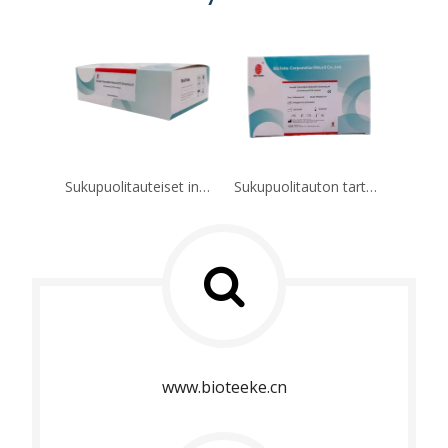
Sukupuolitauteiset infektiot (STIS) seulontapakkaus PR2026-ST01 (Fluoresence PCR -menetelmä)
Sukupuolitauton tartunnan (STI) seulontapakkaus PR2026-ST02 (Fluoresence PCR -menetelmä)
www.bioteeke.cn