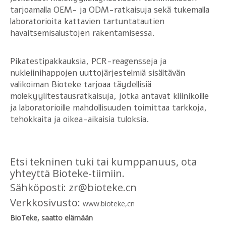
tarjoamalla OEM- ja ODM-ratkaisuja sekä tukemalla
laboratorioita kattavien tartuntatautien
havaitsemisalustojen rakentamisessa.
Pikatestipakkauksia, PCR-reagensseja ja
nukleiinihappojen uuttojärjestelmiä sisältävän
valikoiman Bioteke tarjoaa täydellisiä
molekyylitestausratkaisuja, jotka antavat kliinikoille
ja laboratorioille mahdollisuuden toimittaa tarkkoja,
tehokkaita ja oikea-aikaisia ​​tuloksia.
Etsi tekninen tuki tai kumppanuus, ota
yhteyttä Bioteke-tiimiin.
Sähköposti: zr@bioteke.cn
Verkkosivusto:
www.bioteke,cn
BioTeke, saatto elämään