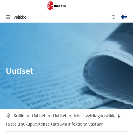
valikko
Uutiset
Kotiin
»
Uutiset
»
Uutiset
»
Molekyylidiagnostiikka ja
taistelu sukupuoliteitse tarttuvia infektioita vastaan