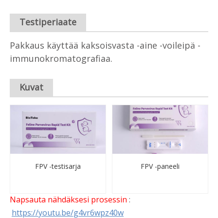
Testiperiaate
Pakkaus käyttää kaksoisvasta -aine -voileipä -
immunokromatografiaa.
Kuvat
FPV -testisarja
FPV -paneeli
Napsauta nähdäksesi prosessin
:
https://youtu.be/g4vr6wpz40w