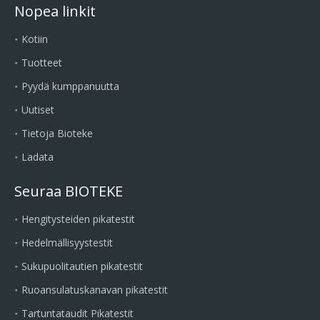
Nopea linkit
Kotiin
Tuotteet
Pyydä kumppanuutta
Uutiset
Tietoja Bioteke
Ladata
Seuraa BIOTEKE
Hengitysteiden pikatestit
Hedelmällisyystestit
Sukupuolitautien pikatestit
Ruoansulatuskanavan pikatestit
Tartuntataudit Pikatestit