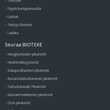
Tuotteet
Pyydä kumppanuutta
Uutiset
Tietoja Bioteke
Ladata
Seuraa BIOTEKE
Hengitysteiden pikatestit
Hedelmällisyystestit
Sukupuolitautien pikatestit
Ruoansulatuskanavan pikatestit
Tartuntataudit Pikatestit
Kasvainmarkkerien pikatestit
DOA pikatestit