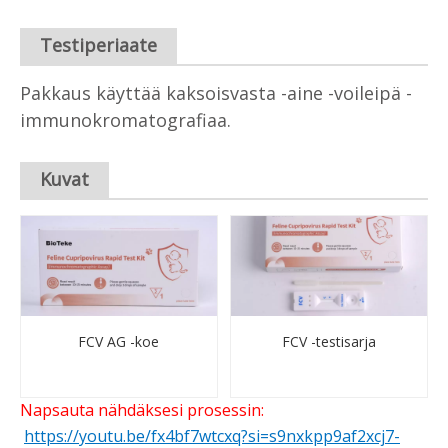
Testiperiaate
Pakkaus käyttää kaksoisvasta -aine -voileipä -
immunokromatografiaa.
Kuvat
FCV AG -koe
FCV -testisarja
Napsauta nähdäksesi prosessin:
https://youtu.be/fx4bf7wtcxq?si=s9nxkpp9af2xcj7-