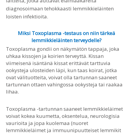
laitteita, jotka auttavat eläinlääkäreitä
diagnosoimaan tehokkaasti lemmikkieläinten
loisten infektioita.
Miksi Toxoplasma -testaus on niin tärkeä
lemmikkieläinten terveydelle?
Toxoplasma gondii on näkymätön tappaja, joka
uhkaa kissojen ja koirien terveyttä. Kissan
viimeisenä isäntänä kissat erittävät tarttuvia
ookysteja ulosteiden läpi, kun taas koirat, jotka
ovat välituotteita, voivat olla tartunnan saaneet
tartunnan ottaen vahingossa ookysteja tai raakaa
lihaa.
Toxoplasma -tartunnan saaneet lemmikkieläimet
voivat kokea kuumetta, oksentelua, neurologisia
vaurioita ja jopa kuolemaa (nuoret
lemmikkieläimet ja immuunipuutteiset lemmikit