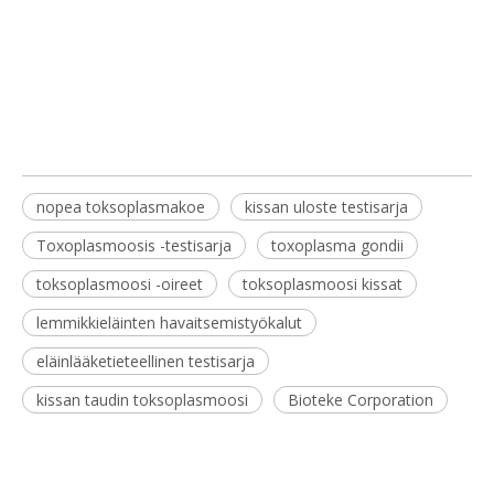
nopea toksoplasmakoe
kissan uloste testisarja
Toxoplasmoosis -testisarja
toxoplasma gondii
toksoplasmoosi -oireet
toksoplasmoosi kissat
lemmikkieläinten havaitsemistyökalut
eläinlääketieteellinen testisarja
kissan taudin toksoplasmoosi
Bioteke Corporation