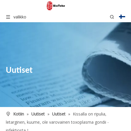
valikko
Uutiset
Kotiin
»
Uutiset
»
Uutiset
»
Kissalla on ripulia,
letarginen, kuume, ole varovainen toxoplasma gondii -
infektiosta！