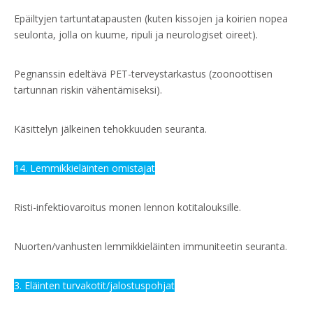
Epäiltyjen tartuntatapausten (kuten kissojen ja koirien nopea
seulonta, jolla on kuume, ripuli ja neurologiset oireet).
Pegnanssin edeltävä PET-terveystarkastus (zoonoottisen
tartunnan riskin vähentämiseksi).
Käsittelyn jälkeinen tehokkuuden seuranta.
14. Lemmikkieläinten omistajat
Risti-infektiovaroitus monen lennon kotitalouksille.
Nuorten/vanhusten lemmikkieläinten immuniteetin seuranta.
3. Eläinten turvakotit/jalostuspohjat