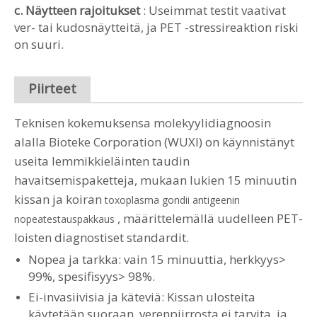
c. Näytteen rajoitukset
: Useimmat testit vaativat
ver- tai kudosnäytteitä, ja PET -stressireaktion riski
on suuri.
Piirteet
Teknisen kokemuksensa molekyylidiagnoosin
alalla Bioteke Corporation (WUXI) on käynnistänyt
useita lemmikkieläinten taudin
havaitsemispaketteja, mukaan lukien 15 minuutin
kissan ja koiran
toxoplasma gondii antigeenin
, määrittelemällä uudelleen PET-
nopeatestauspakkaus
loisten diagnostiset standardit.
Nopea ja tarkka: vain 15 minuuttia, herkkyys>
99%, spesifisyys> 98%.
Ei-invasiivisia ja käteviä: Kissan ulosteita
käytetään suoraan, verenpiirrosta ei tarvita, ja