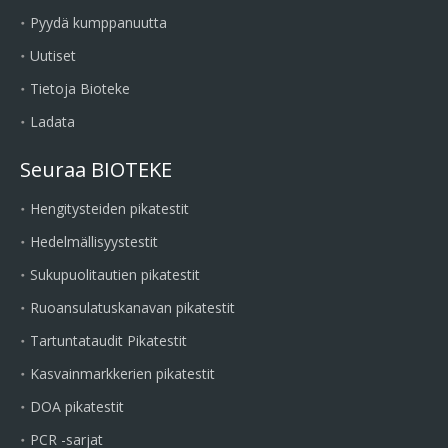
Pyydä kumppanuutta
Uutiset
Tietoja Bioteke
Ladata
Seuraa BIOTEKE
Hengitysteiden pikatestit
Hedelmällisyystestit
Sukupuolitautien pikatestit
Ruoansulatuskanavan pikatestit
Tartuntataudit Pikatestit
Kasvainmarkkerien pikatestit
DOA pikatestit
PCR -sarjat