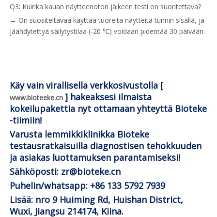
Q3: Kuinka kauan näytteenoton jälkeen testi on suoritettava?
→ On suositeltavaa käyttää tuoreita näytteitä tunnin sisällä, ja
jäähdytettyä säilytystilaa (-20 ℃) voidaan pidentää 30 päivään.
Käy vain virallisella verkkosivustolla [
] hakeaksesi ilmaista
www.bioteeke.cn
kokeilupakettia nyt ottamaan yhteyttä Bioteke
-tiimiin!
Varusta lemmikkiklinikka Bioteke
testausratkaisuilla diagnostisen tehokkuuden
ja asiakas luottamuksen parantamiseksi!
Sähköposti: zr@bioteke.cn
Puhelin/whatsapp: +86 133 5792 7939
Lisää: nro 9 Huiming Rd, Huishan District,
Wuxi, Jiangsu 214174, Kiina.