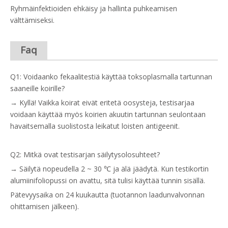
Ryhmäinfektioiden ehkäisy ja hallinta puhkeamisen
välttämiseksi.
Faq
Q1: Voidaanko fekaalitestiä käyttää toksoplasmalla tartunnan
saaneille koirille?
→ Kyllä! Vaikka koirat eivät eritetä oosysteja, testisarjaa
voidaan käyttää myös koirien akuutin tartunnan seulontaan
havaitsemalla suolistosta leikatut loisten antigeenit.
Q2: Mitkä ovat testisarjan säilytysolosuhteet?
→ Säilytä nopeudella 2 ~ 30 ℃ ja älä jäädytä. Kun testikortin
alumiinifoliopussi on avattu, sitä tulisi käyttää tunnin sisällä.
Pätevyysaika on 24 kuukautta (tuotannon laadunvalvonnan
ohittamisen jälkeen).