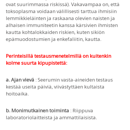
ovat suurimmassa riskissä). Vakavampaa on, että
toksoplasma voidaan välillisesti tarttua ihmisiin
lemmikkieläinten ja raskaana olevien naisten ja
alhaisen immuniteetin kanssa kärsivien ihmisten
kautta kohtalokkaiden riskien, kuten sikiön
epämuodostumien ja enkefaliitin, kautta.
Perinteisillä testausmenetelmillä on kuitenkin
kolme suurta kipupistettä:
a. Ajan vievä
: Seerumin vasta-aineiden testaus
kestää useita päiviä, viivästyttäen kultaista
hoitoaika.
b. Monimutkainen toiminta
: Riippuva
laboratoriolaitteista ja ammattilaisista.