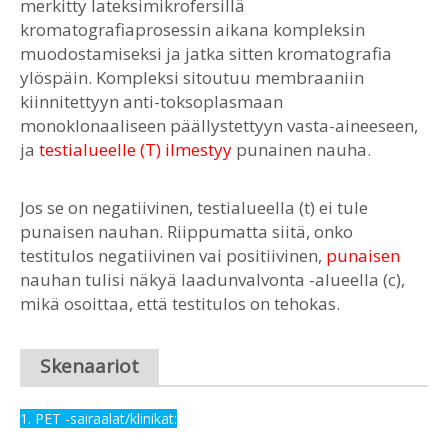
merkitty lateksimikrofersillä
kromatografiaprosessin aikana kompleksin
muodostamiseksi ja jatka sitten kromatografia
ylöspäin. Kompleksi sitoutuu membraaniin
kiinnitettyyn anti-toksoplasmaan
monoklonaaliseen päällystettyyn vasta-aineeseen,
ja
testialueelle (T) ilmestyy
punainen nauha.
Jos se on negatiivinen, testialueella (t) ei tule
punaisen nauhan. Riippumatta siitä, onko
testitulos negatiivinen vai positiivinen,
punaisen
nauhan tulisi näkyä laadunvalvonta -alueella (c),
mikä osoittaa, että testitulos on tehokas.
Skenaariot
1. PET -sairaalat/klinikat: