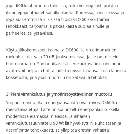
jopa
600
kuutiometriä tunnissa, mikä voi nopeasti poistaa
ilman epäpuhtaudet suurilla alueilla. Kodeissa, toimistoissa ja
jopa suuremmissa julkisissa tiloissa DS600 voi toimia
tehokkaasti tarjoamalla pitkäaikaista suojaa sinulle ja
perheellesi tai ystävillesi.
Käyttäjäkokemuksen kannalta DS600: lla on erinomainen
melunhallinta, vain
20 dB
juoksemisessa, ja se on melkein
huomaamaton. Samanaikaisesti sen kaukosäädintoiminnon
avulla voit helposti hallita laitetta missä tahansa ilman läheistä
kosketusta, ja älykäs muotoilu on kätevä ja tehokas.
3. Pieni virrankulutus ja ympäristöystävällinen muotoilu
Ympäristönsuojelu ja energiansäästö ovat myös DS600: n
merkittäviä etuja. Laite on suunniteltu energiankulutuksella
modernissa elämässä mielessä, ja alhainen
virrankulutussuunnittelu
90 W: lla
hyväksyttiin. Puhdistaen ja
desinfiointia tehokkaasti, se ylläpitää erittäin vähäistä