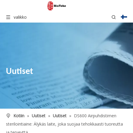
valikko
Uutiset
Kotiin
»
Uutiset
»
Uutiset
»
DS600 Airpuhdistimen
sterilointiaine: Älykäs laite, joka suojaa tehokkaasti tuoreutta
ja terveyttä