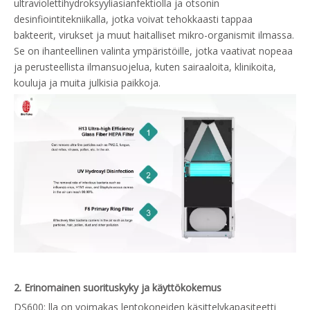
ultraviolettihydroksyyliasianfektiolla ja otsonin
desinfiointitekniikalla, jotka voivat tehokkaasti tappaa
bakteerit, virukset ja muut haitalliset mikro-organismit ilmassa.
Se on ihanteellinen valinta ympäristöille, jotka vaativat nopeaa
ja perusteellista ilmansuojelua, kuten sairaaloita, klinikoita,
kouluja ja muita julkisia paikkoja.
2. Erinomainen suorituskyky ja käyttökokemus
DS600: lla on voimakas lentokoneiden käsittelykapasiteetti