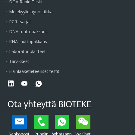
DOA Rapid Testit
Molekyylidiagnostiikka
PCR -sarjat
DNA -uuttopakkaus
RNA -uuttopakkaus
Laboratoriolaitteet
Tarvikkeet
Eläinlääketieteelliset testit
Ota yhteyttä BIOTEKE
Sähköposti
Puhelin
Whatsapp
WeChat