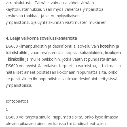
virrankulutusta. Tämä ei vain auta vähentämään
käyttökustannuksia, vaan myös vähentää ympäristöä
koskevaa taakkaa, ja se on nykyaikaisen
ympäristönsuojeluyhteiskunnan vaatimusten mukainen.
4. Laaja valikoima sovellusskenaarioita
DS600 -ilmanpuhdistin ja desinfiointi ei sovellu vain
koteihin
ja
toimistoihin
, vaan myös erittäin sopivia
sairaaloiden
,
koulujen
,
klinikoille
ja muille paikkoihin, jotka vaativat puhdasta ilmaa.
DS600 voi tyydyttää erilaiset tarpeet ja varmistaa, että ilmassa
haitalliset aineet poistetaan kokonaan riippumatta siitä, onko
se päivittäinen ilmanpuhdistus tai ilman desinfiointi erityisissä
ympäristöissä.
Johtopäätös
{.
DS600 voi tarjota sinulle, riippumatta siitä, onko kyse ilmassa
olevien pilaavien aineiden kanssa tai taudinaiheuttajien