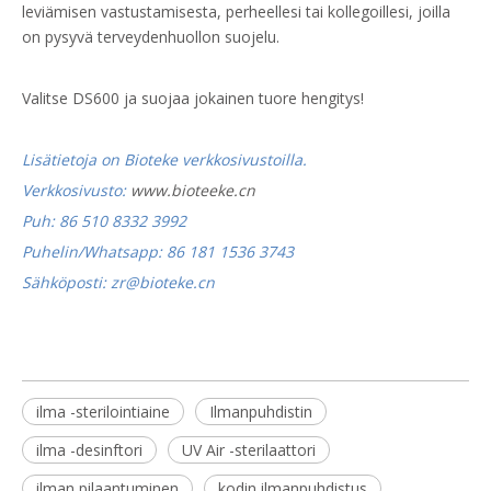
leviämisen vastustamisesta, perheellesi tai kollegoillesi, joilla
on pysyvä terveydenhuollon suojelu.
Valitse DS600 ja suojaa jokainen tuore hengitys!
Lisätietoja on Bioteke verkkosivustoilla.
Verkkosivusto:
www.bioteeke.cn
Puh: 86 510 8332 3992
Puhelin/Whatsapp: 86 181 1536 3743
Sähköposti: zr@bioteke.cn
ilma -sterilointiaine
Ilmanpuhdistin
ilma -desinftori
UV Air -sterilaattori
ilman pilaantuminen
kodin ilmanpuhdistus