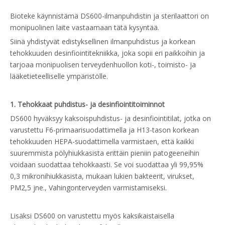
Bioteke käynnistämä DS600-ilmanpuhdistin ja sterilaattori on
monipuolinen laite vastaamaan tätä kysyntää.
Siinä yhdistyvät edistyksellinen ilmanpuhdistus ja korkean
tehokkuuden desinfiointitekniikka, joka sopii eri paikkoihin ja
tarjoaa monipuolisen terveydenhuollon koti-, toimisto- ja
lääketieteelliselle ympäristölle.
1. Tehokkaat puhdistus- ja desinfiointitoiminnot
DS600 hyväksyy kaksoispuhdistus- ja desinfiointitilat, jotka on
varustettu F6-primaarisuodattimella ja H13-tason korkean
tehokkuuden HEPA-suodattimella varmistaen, että kaikki
suuremmista pölyhiukkasista erittäin pieniin patogeeneihin
voidaan suodattaa tehokkaasti. Se voi suodattaa yli 99,95%
0,3 mikronihiukkasista, mukaan lukien bakteerit, virukset,
PM2,5 jne., Vahingonterveyden varmistamiseksi.
Lisäksi DS600 on varustettu myös kaksikaistaisella