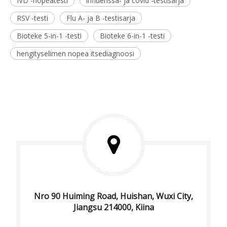
IVD -nopeatesti
influenssa- ja covid -testisarja
RSV -testi
Flu A- ja B -testisarja
Bioteke 5-in-1 -testi
Bioteke 6-in-1 -testi
hengityselimen nopea itsediagnoosi
Nro 90 Huiming Road, Huishan, Wuxi City,
Jiangsu 214000, Kiina