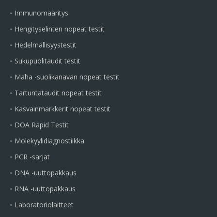
Immunomääritys
Hengityselinten nopeat testit
Hedelmällisyystestit
Sukupuolitaudit testit
Maha -suolikanavan nopeat testit
Tartuntataudit nopeat testit
Kasvainmarkkerit nopeat testit
DOA Rapid Testit
Molekyylidiagnostiikka
PCR -sarjat
DNA -uuttopakkaus
RNA -uuttopakkaus
Laboratoriolaitteet