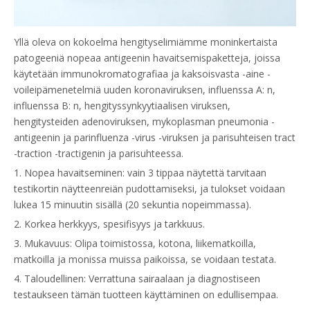
Yllä oleva on kokoelma hengityselimiämme moninkertaista
patogeeniä nopeaa antigeenin havaitsemispaketteja, joissa
käytetään immunokromatografiaa ja kaksoisvasta -aine -
voileipämenetelmiä uuden koronaviruksen, influenssa A: n,
influenssa B: n, hengityssynkyytiaalisen viruksen,
hengitysteiden adenoviruksen, mykoplasman pneumonia -
antigeenin ja parinfluenza -virus -viruksen ja parisuhteisen tract
-traction -tractigenin ja parisuhteessa.
1. Nopea havaitseminen: vain 3 tippaa näytettä tarvitaan
testikortin näytteenreiän pudottamiseksi, ja tulokset voidaan
lukea 15 minuutin sisällä (20 sekuntia nopeimmassa).
2. Korkea herkkyys, spesifisyys ja tarkkuus.
3. Mukavuus: Olipa toimistossa, kotona, liikematkoilla,
matkoilla ja monissa muissa paikoissa, se voidaan testata.
4. Taloudellinen: Verrattuna sairaalaan ja diagnostiseen
testaukseen tämän tuotteen käyttäminen on edullisempaa.