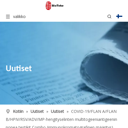
valikko
Uutiset
Kotiin
»
Uutiset
»
Uutiset
»
COVID-19/FLAN A/FLAN
B/HPIV/RSV/ADV/MP-hengityselinten multitogeeniantigeenin
nopea testikit Combo (immunokromatografinen määritys)