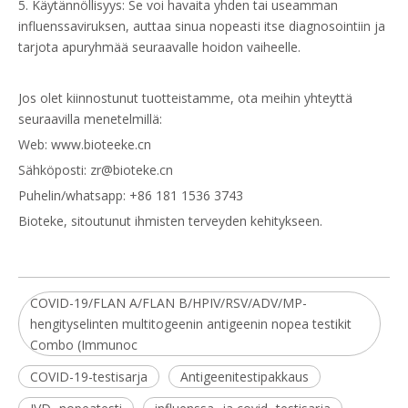
5. Käytännöllisyys: Se voi havaita yhden tai useamman
influenssaviruksen, auttaa sinua nopeasti itse diagnosointiin ja
tarjota apuryhmää seuraavalle hoidon vaiheelle.
Jos olet kiinnostunut tuotteistamme, ota meihin yhteyttä
seuraavilla menetelmillä:
Web:
www.bioteeke.cn
Sähköposti: zr@bioteke.cn
Puhelin/whatsapp: +86 181 1536 3743
Bioteke, sitoutunut ihmisten terveyden kehitykseen.
COVID-19/FLAN A/FLAN B/HPIV/RSV/ADV/MP-
hengityselinten multitogeenin antigeenin nopea testikit
Combo (Immunoc
COVID-19-testisarja
Antigeenitestipakkaus